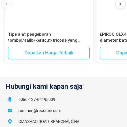
Tipe alat pengeboran
EPIROC QLX4
tombol/salib/kerucut/tricone yang
diameter ba
efisien untuk pengeboran dengan palu
12-Spline un
ke dalam lubang
ledakan bijih 
Dapatkan Harga Terbaik
Dapa
Hubungi kami kapan saja
0086-137-64195009
roschen@roschen.com
QIANSHAO ROAD, SHANGHAI, CINA