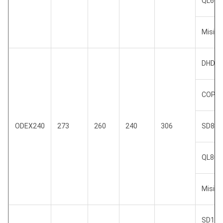
QL60
Misi 6
DHD38
COP8
ODEX240
273
260
240
306
SD8
QL80
Misi 8
SD10