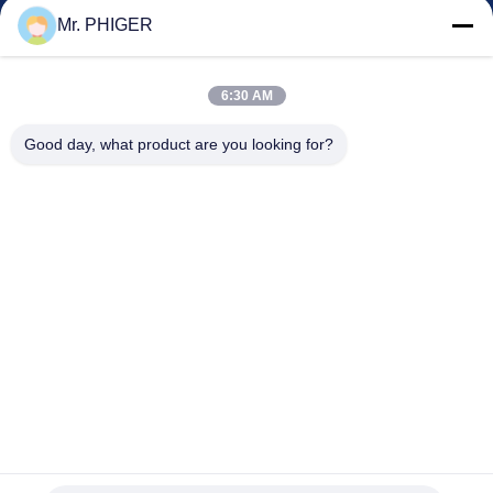
Kontrol Kualitas
Mr. PHIGER
Sitemap
Hubungi Kami
6:30 AM
Good day, what product are you looking for?
Acara
Kasus-Kasus
Berita
Hubungi Kami
TEL:
0086-137-64195009
Kebijakan Privasi
| Cina Kualitas Baik Down Lubang pengeboran Pemasok.