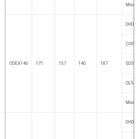
Misi 4
DHD35
COP5
ODEX140
171
157
140
187
SD5
QL50
Misi 5
DHD36