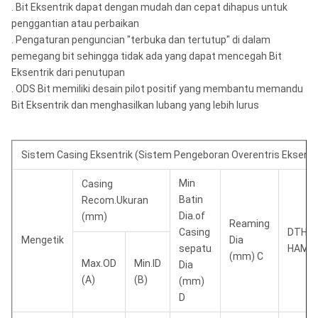
.
Bit Eksentrik dapat dengan mudah dan cepat dihapus untuk
penggantian atau perbaikan
.
Pengaturan penguncian "terbuka dan tertutup" di dalam
pemegang bit sehingga tidak ada yang dapat mencegah Bit
Eksentrik dari penutupan
.
ODS Bit memiliki desain pilot positif yang membantu memandu
Bit Eksentrik dan menghasilkan lubang yang lebih lurus
Sistem Casing Eksentrik (Sistem Pengeboran Overentris Eksentr
Min
Casing
Batin
Recom.Ukuran
Dia.of
(mm)
Reaming
Casing
DTH
Mengetik
Dia
sepatu
HAMM
(mm) C
Max.OD
Min.ID
Dia
(A)
(B)
(mm)
D