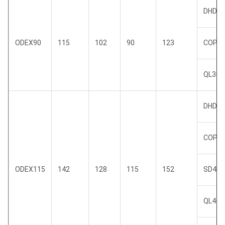
DHD3.
ODEX90
115
102
90
123
COP3
QL30
DHD34
COP4
ODEX115
142
128
115
152
SD4
QL40