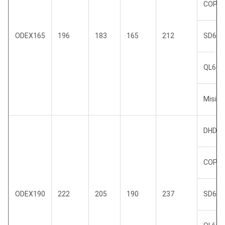
COP6
ODEX165
196
183
165
212
SD6
QL60
Misi 6
DHD36
COP6
ODEX190
222
205
190
237
SD6