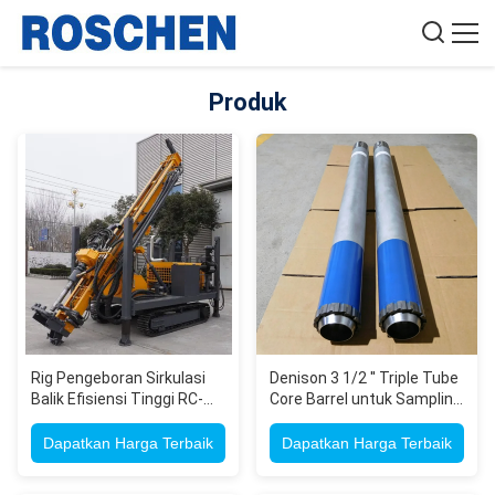
Produk
Rig Pengeboran Sirkulasi
Denison 3 1/2 '' Triple Tube
Balik Efisiensi Tinggi RC-
Core Barrel untuk Sampling
350 dengan Kedalaman
Tanah yang Tidak
Pengeboran 350m dan
Terganggu dengan Plastik
Dapatkan Harga Terbaik
Dapatkan Harga Terbaik
Sistem Hidrolik
Liner