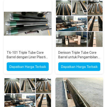
T6-101 Triple Tube Core
Denison Triple Tube Core
Barrel dengan Liner Plastik
Barrel untuk Pengambilan
untuk Penambangan
Sampel Tanah Tak
Permukaan dan
Terganggu dengan Liner
Dapatkan Harga Terbaik
Dapatkan Harga Terbaik
Pengeboran Geoteknik
Plastik dan Penjepit Inti
Keranjang yang Dapat
Disesuaikan