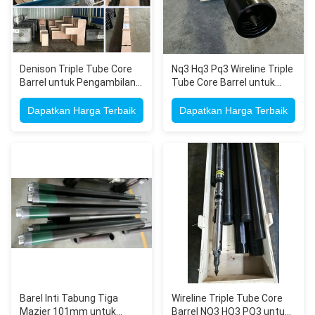
Denison Triple Tube Core
Nq3 Hq3 Pq3 Wireline Triple
Barrel untuk Pengambilan
Tube Core Barrel untuk
Sampel Tanah Tak
Penyelidikan
Terganggu dengan Liner
Pertambangan dan
Dapatkan Harga Terbaik
Dapatkan Harga Terbaik
Plastik dan Adjustable Core
Geoteknik pada Formasi
Lifter
Patahan yang Pecah
Barel Inti Tabung Tiga
Wireline Triple Tube Core
Mazier 101mm untuk
Barrel NQ3 HQ3 PQ3 untuk