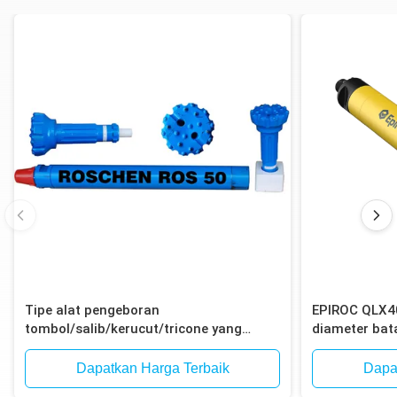
Tipe alat pengeboran
EPIROC QLX4
tombol/salib/kerucut/tricone yang
diameter ba
efisien untuk pengeboran dengan palu
12-Spline un
ke dalam lubang
ledakan bijih 
Dapatkan Harga Terbaik
Dapa