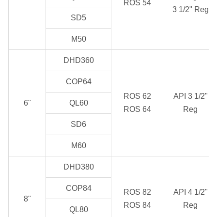
ROS 54
3 1/2" Reg
SD5
M50
DHD360
COP64
ROS 62
API 3 1/2"
6"
QL60
ROS 64
Reg
SD6
M60
DHD380
COP84
ROS 82
API 4 1/2"
8"
ROS 84
Reg
QL80