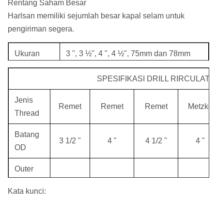
Rentang Saham Besar
Harlsan memiliki sejumlah besar kapal selam untuk
pengiriman segera.
Ukuran
3 ", 3 ½", 4 ", 4 ½", 75mm dan 78mm
Jenis
Remet, Metzke, RRE, Westrod, LW, TS
SPESIFIKASI DRILL RIRCULATI
Thread
dan benang lainnya
Jenis
Remet
Remet
Remet
Metzke
Thread
Batang
3 1/2 "
4 "
4 1/2 "
4 "
OD
Outer
Tube
88.9mm
101.7mm
114.3mm
101.7mm
Kata kunci:
OD
Outer