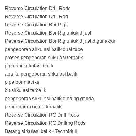
81.8mm
94.6mm
107.2mm
94.6mm
Tube ID
Reverse Circulation Drill Rods
Reverse Circulation Drill Rod
Outer
Reverse Circulation Bor Rigs
Tube
5.3mm
7.1mm
7.1mm
7.1mm
Reverse Circulation Bor Rig untuk dijual
WT
Reverse Circulation Bor Rig untuk dijual digunakan
pengeboran sirkulasi balik dual tube
Inner
proses pengeboran sirkulasi terbalik
Tube
38.1mm
50.8mm
63.5mm
50.8mm
pipa bor sirkulasi balik
OD
apa itu pengeboran sirkulasi balik
ID
pipa bor matriks
tabung
bit sirkulasi terbalik
32.6mm
45.3mm
58mm
45.3mm
bagian
pengeboran sirkulasi balik dinding ganda
dalam
pengeboran udara terbalik
Reverse Circulation RC Drill Rods
Tabung
Reverse Circulation RC Drilling Rods
dalam
5.5mm
5.5mm
5.5mm
5.5mm
Batang sirkulasi balik - Technidrill
WT