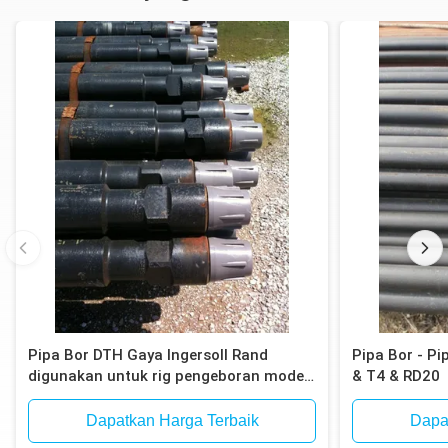
Pipa Bor DTH Gaya Ingersoll Rand
Pipa Bor - P
digunakan untuk rig pengeboran model
& T4 & RD20
Atlas Copco T4W, T685
Dapatkan Harga Terbaik
Dapa