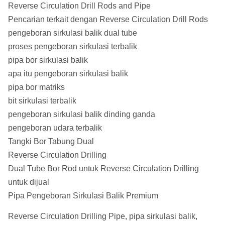
Reverse Circulation Drill Rods and Pipe
Pencarian terkait dengan Reverse Circulation Drill Rods
Spanner
90mm
90mm
90mm
90mm
pengeboran sirkulasi balik dual tube
Flat
proses pengeboran sirkulasi terbalik
Berat
pipa bor sirkulasi balik
75kg.
75kg.
95kg.
75kg.
3.0m
apa itu pengeboran sirkulasi balik
pipa bor matriks
Berat
120kg.
150kg.
168kg.
150kg.
bit sirkulasi terbalik
6.0m
pengeboran sirkulasi balik dinding ganda
pengeboran udara terbalik
Tangki Bor Tabung Dual
Reverse Circulation Drilling
Dual Tube Bor Rod untuk Reverse Circulation Drilling
untuk dijual
Pipa Pengeboran Sirkulasi Balik Premium
Reverse Circulation Drilling Pipe, pipa sirkulasi balik,