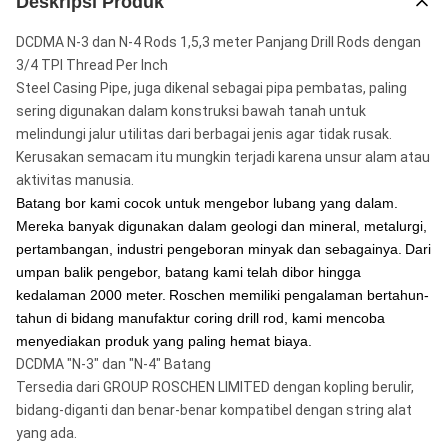
Deskripsi Produk
DCDMA N-3 dan N-4 Rods 1,5,3 meter Panjang Drill Rods dengan
3/4 TPI Thread Per Inch
Steel Casing Pipe, juga dikenal sebagai pipa pembatas, paling
sering digunakan dalam konstruksi bawah tanah untuk
melindungi jalur utilitas dari berbagai jenis agar tidak rusak.
Kerusakan semacam itu mungkin terjadi karena unsur alam atau
aktivitas manusia.
Batang bor kami cocok untuk mengebor lubang yang dalam.
Mereka banyak digunakan dalam geologi dan mineral, metalurgi,
pertambangan, industri pengeboran minyak dan sebagainya.
Dari
umpan balik pengebor, batang kami telah dibor hingga
kedalaman 2000 meter.
Roschen memiliki pengalaman bertahun-
tahun di bidang manufaktur coring drill rod, kami mencoba
menyediakan produk yang paling hemat biaya.
DCDMA "N-3" dan "N-4" Batang
Tersedia dari GROUP ROSCHEN LIMITED dengan kopling berulir,
bidang-diganti dan benar-benar kompatibel dengan string alat
yang ada.