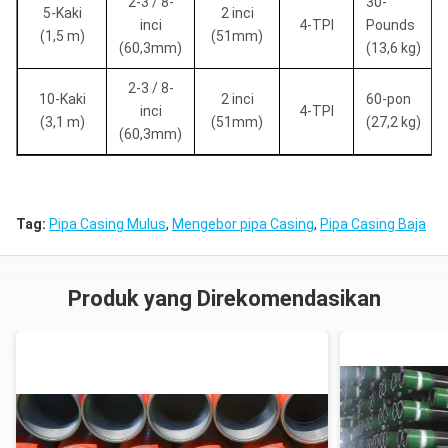
2-3 / 8-
30-
5-Kaki
2 inci
inci
4-TPI
Pounds
(1,5 m)
(51mm)
(60,3mm)
(13,6 kg)
2-3 / 8-
10-Kaki
2 inci
60-pon
inci
4-TPI
(3,1 m)
(51mm)
(27,2 kg)
(60,3mm)
Tag:
Pipa Casing Mulus
,
Mengebor pipa Casing
,
Pipa Casing Baja
Produk yang Direkomendasikan