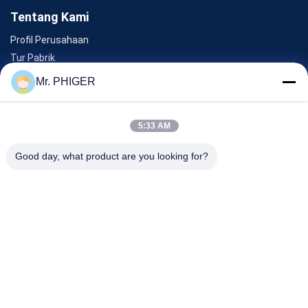
Tentang Kami
Profil Perusahaan
Tur Pabrik
Kontrol Kualitas
Mr. PHIGER
Sitemap
Hubungi Kami
5:33 AM
Good day, what product are you looking for?
Acara
Kasus-Kasus
Berita
Hubungi Kami
TEL:
0086-137-64195009