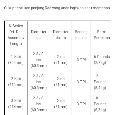
Cukup tentukan panjang Rod yang Anda inginkan saat memesan
N-Series
Drill Rod
Diameter
Diameter
Benang
Berat
Assembly
luar
dalam
per inci
Perakitan
Length
2-3 / 8-
1-Kaki
2 inci
6-Pounds
inci
3-TPI
(305mm)
(51mm)
(2,7 kg)
(60,3mm)
2-3 / 8-
12-
2-Kaki
2 inci
inci
3-TPI
Pounds
(610mm)
(51mm)
(60,3mm)
(5,4 kg)
2-3 / 8-
18-
3-Kaki
2 inci
inci
3-TPI
Pounds
(914mm)
(51mm)
(60,3mm)
(8,2 kg)