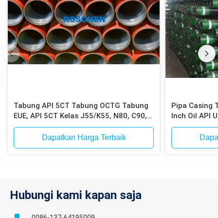
Tabung API 5CT Tabung OCTG Tabung
Pipa Casing 
EUE, API 5CT Kelas J55/K55, N80, C90,
Inch Oil API
C95, P110, Berakhir EUE
Dapatkan Harga Terbaik
Dapa
Hubungi kami kapan saja
0086-137-64195009