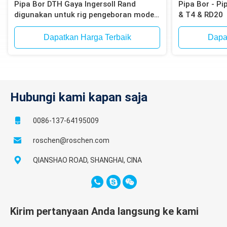
Pipa Bor DTH Gaya Ingersoll Rand
Pipa Bor - P
digunakan untuk rig pengeboran model
& T4 & RD20
Atlas Copco T4W, T685
Dapatkan Harga Terbaik
Dapa
Hubungi kami kapan saja
0086-137-64195009
roschen@roschen.com
QIANSHAO ROAD, SHANGHAI, CINA
Kirim pertanyaan Anda langsung ke kami