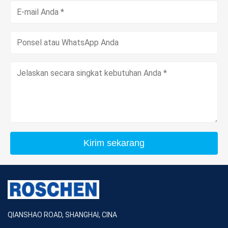
Kirim sekarang
QIANSHAO ROAD, SHANGHAI, CINA