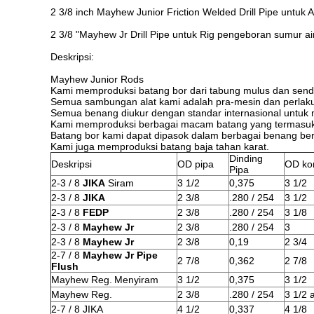
2 3/8 inch Mayhew Junior Friction Welded Drill Pipe untuk
2 3/8 "Mayhew Jr Drill Pipe untuk Rig pengeboran sumur ai
Deskripsi:
Mayhew Junior Rods
Kami memproduksi batang bor dari tabung mulus dan sendi 
Semua sambungan alat kami adalah pra-mesin dan perlak
Semua benang diukur dengan standar internasional untuk m
Kami memproduksi berbagai macam batang yang termasuk f
Batang bor kami dapat dipasok dalam berbagai benang berb
Kami juga memproduksi batang baja tahan karat.
Dinding
Deskripsi
OD pipa
OD ko
Pipa
2-3 / 8
JIKA
Siram
3 1/2
0,375
3 1/2
2-3 / 8
JIKA
2 3/8
.280 / 254
3 1/2
2-3 / 8
FEDP
2 3/8
.280 / 254
3 1/8
2-3 / 8
Mayhew Jr
2 3/8
.280 / 254
3
2-3 / 8
Mayhew Jr
2 3/8
0,19
2 3/4
2-7 / 8
Mayhew Jr Pipe
2 7/8
0,362
2 7/8
Flush
Mayhew Reg.
Menyiram
3 1/2
0,375
3 1/2
Mayhew Reg.
2 3/8
.280 / 254
3 1/2 
2-7 / 8 JIKA
4 1/2
0,337
4 1/8