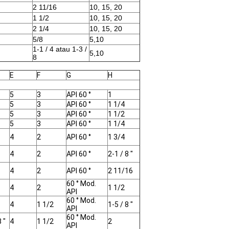
2 11/16
10, 15, 20
1 1/2
10, 15, 20
2 1/4
10, 15, 20
5/8
5,10
1-1 / 4 atau 1-3 /
5,10
8
E
F
G
H
5
3
API 60 °
1
5
3
API 60 °
1 1/4
5
3
API 60 °
1 1/2
5
3
API 60 °
1 1/4
4
2
API 60 °
1 3/4
4
2
API 60 °
2-1 / 8 "
4
2
API 60 °
2 11/16
60 ° Mod.
4
2
1 1/2
API
60 ° Mod.
4
1 1/2
1-5 / 8 "
API
60 ° Mod.
8 "
4
1 1/2
2
API