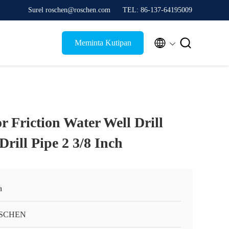
Surel roschen@roschen.com
TEL: 86-137-64195009


Meminta Kutipan
 Friction Water Well Drill
rill Pipe 2 3/8 Inch
a
SCHEN