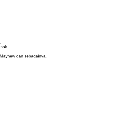
.
asok.
or Mayhew dan sebagainya.