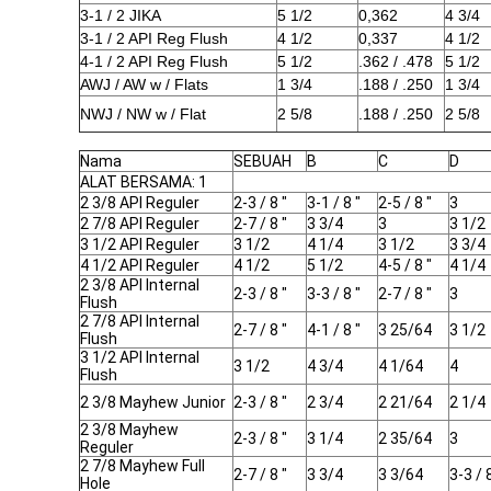
3-1 / 2 JIKA
5 1/2
0,362
4 3/4
3-1 / 2 API Reg Flush
4 1/2
0,337
4 1/2
4-1 / 2 API Reg Flush
5 1/2
.362 / .478
5 1/2
AWJ / AW w / Flats
1 3/4
.188 / .250
1 3/4
NWJ / NW w / Flat
2 5/8
.188 / .250
2 5/8
Nama
SEBUAH
B
C
D
ALAT BERSAMA: 1
2 3/8 API Reguler
2-3 / 8 "
3-1 / 8 "
2-5 / 8 "
3
2 7/8 API Reguler
2-7 / 8 "
3 3/4
3
3 1/2
3 1/2 API Reguler
3 1/2
4 1/4
3 1/2
3 3/4
4 1/2 API Reguler
4 1/2
5 1/2
4-5 / 8 "
4 1/4
2 3/8 API Internal
2-3 / 8 "
3-3 / 8 "
2-7 / 8 "
3
Flush
2 7/8 API Internal
2-7 / 8 "
4-1 / 8 "
3 25/64
3 1/2
Flush
3 1/2 API Internal
3 1/2
4 3/4
4 1/64
4
Flush
2 3/8 Mayhew Junior
2-3 / 8 "
2 3/4
2 21/64
2 1/4
2 3/8 Mayhew
2-3 / 8 "
3 1/4
2 35/64
3
Reguler
2 7/8 Mayhew Full
2-7 / 8 "
3 3/4
3 3/64
3-3 / 
Hole