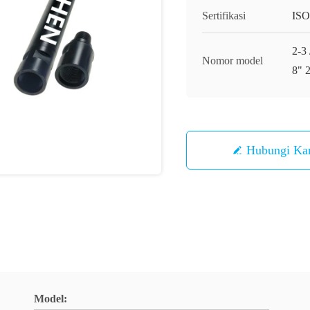
Sertifikasi
ISO
2-3 
Nomor model
8" 2
Hubungi Ka
Model: