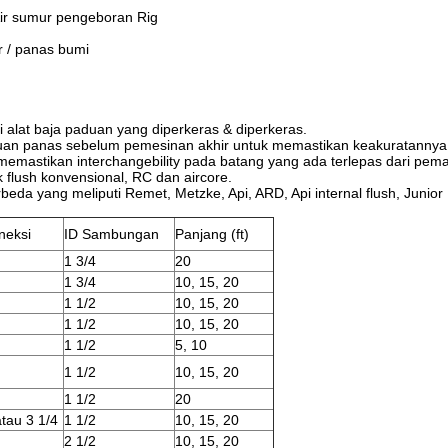
 Air sumur pengeboran Rig
r / panas bumi
alat baja paduan yang diperkeras & diperkeras.
uan panas sebelum pemesinan akhir untuk memastikan keakuratannya
emastikan interchangebility pada batang yang ada terlepas dari pem
lush konvensional, RC dan aircore.
eda yang meliputi Remet, Metzke, Api, ARD, Api internal flush, Juni
neksi
ID Sambungan
Panjang (ft)
1 3/4
20
1 3/4
10, 15, 20
1 1/2
10, 15, 20
1 1/2
10, 15, 20
1 1/2
5, 10
1 1/2
10, 15, 20
1 1/2
20
atau 3 1/4
1 1/2
10, 15, 20
2 1/2
10, 15, 20