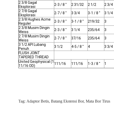
2 3/8 Gagal
2-3 / 8 "
2 31/32
2 1/2
2 3/4
Eksplorasi
2 7/8 Gagal
2-7 / 8 "
3 3/4
3-1 / 8 "
3 1/4
Eksplorasi
2 3/8 Hughes Acme
2-3 / 8 "
3-1 / 8 "
219/32
3
Reguler
2 3/8 Musim Dingin
2-3 / 8 "
3 1/4
235/64
3
Weiss
2 7/8 Musim Dingin
2-7 / 8 "
37/16
235/64
3
Weiss
3 1/2 API Lubang
3 1/2
4-5 / 8 "
4
3 3/4
Penuh
FLUSH JOINT
TAPERED THREAD
United Geophysical (1
111/16
111/16
1-3 / 8 "
1
11/16 OD)
Tag:
Adaptor Betis
,
Batang Ekstensi Bor
,
Mata Bor Tirus