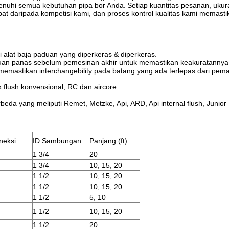
nuhi semua kebutuhan pipa bor Anda.
Setiap kuantitas pesanan, ukur
pat daripada kompetisi kami, dan proses kontrol kualitas kami memastik
alat baja paduan yang diperkeras & diperkeras.
uan panas sebelum pemesinan akhir untuk memastikan keakuratannya
emastikan interchangebility pada batang yang ada terlepas dari pem
lush konvensional, RC dan aircore.
eda yang meliputi Remet, Metzke, Api, ARD, Api internal flush, Juni
neksi
ID Sambungan
Panjang (ft)
1 3/4
20
1 3/4
10, 15, 20
1 1/2
10, 15, 20
1 1/2
10, 15, 20
1 1/2
5, 10
1 1/2
10, 15, 20
1 1/2
20