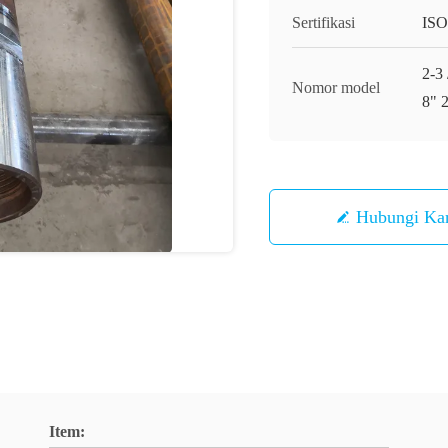
Sertifikasi
ISO
2-3 
Nomor model
8" 2
Hubungi Ka
Item: