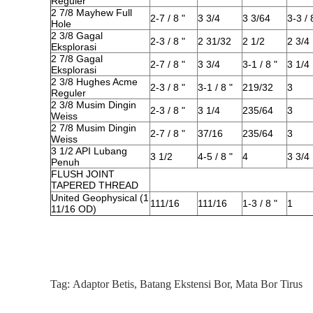
Reguler
2 7/8 Mayhew Full
2-7 / 8 "
3 3/4
3 3/64
3-3 / 
Hole
2 3/8 Gagal
2-3 / 8 "
2 31/32
2 1/2
2 3/4
Eksplorasi
2 7/8 Gagal
2-7 / 8 "
3 3/4
3-1 / 8 "
3 1/4
Eksplorasi
2 3/8 Hughes Acme
2-3 / 8 "
3-1 / 8 "
219/32
3
Reguler
2 3/8 Musim Dingin
2-3 / 8 "
3 1/4
235/64
3
Weiss
2 7/8 Musim Dingin
2-7 / 8 "
37/16
235/64
3
Weiss
3 1/2 API Lubang
3 1/2
4-5 / 8 "
4
3 3/4
Penuh
FLUSH JOINT
TAPERED THREAD
United Geophysical (1
111/16
111/16
1-3 / 8 "
1
11/16 OD)
Tag:
Adaptor Betis
,
Batang Ekstensi Bor
,
Mata Bor Tirus