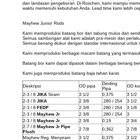
dan landasan pengeboran.
Di Roschen, kami mampu meme
waktu memenuhi kebutuhan Anda.
Lead time kami lebih ce
Mayhew Junior Rods
Kami memproduksi batang bor dari tabung mulus dan sendi 
Semua sambungan alat kami adalah pra-mesin dan perlak
Semua benang diukur dengan standar internasional untuk m
Kami memproduksi berbagai macam batang yang termasuk f
Batang bor kami dapat dipasok dalam berbagai benang berb
Kami juga memproduksi batang baja tahan karat.
Dinding
Deskripsi
OD pipa
OD ko
Pipa
2-3 / 8
JIKA
Siram
3 1/2
0,375
3 1/2
2-3 / 8
JIKA
2 3/8
.280 / 254
3 1/2
2-3 / 8
FEDP
2 3/8
.280 / 254
3 1/8
2-3 / 8
Mayhew Jr
2 3/8
.280 / 254
3
2-3 / 8
Mayhew Jr
2 3/8
0,19
2 3/4
2-7 / 8
Mayhew Jr Pipe
2 7/8
0,362
2 7/8
Flush
Mayhew Reg.
Menyiram
3 1/2
0,375
3 1/2