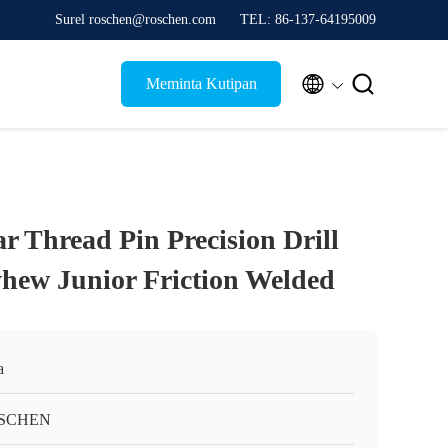
Surel roschen@roschen.com
TEL: 86-137-64195009


Meminta Kutipan
ar Thread Pin Precision Drill
hew Junior Friction Welded
a
SCHEN