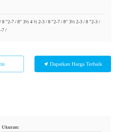
/ 8 "2-7 / 8" 3½ 4 ½ 2-3 / 8 "2-7 / 8" 3½ 2-3 / 8 "2-3 /
-7 /
mi
Dapatkan Harga Terbaik
Ukuran: