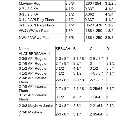
Mayhew Reg.
2 3/8
.280 / 254
3 1/2 
2-7 / 8 JIKA
4 1/2
0,337
4 1/8
3-1 / 2 JIKA
5 1/2
0,362
4 3/4
3-1 / 2 API Reg Flush
4 1/2
0,337
4 1/2
4-1 / 2 API Reg Flush
5 1/2
.362 / .478
5 1/2
AWJ / AW w / Flats
1 3/4
.188 / .250
1 3/4
NWJ / NW w / Flat
2 5/8
.188 / .250
2 5/8
Nama
SEBUAH
B
C
D
ALAT BERSAMA: 1
2 3/8 API Reguler
2-3 / 8 "
3-1 / 8 "
2-5 / 8 "
3
2 7/8 API Reguler
2-7 / 8 "
3 3/4
3
3 1/2
3 1/2 API Reguler
3 1/2
4 1/4
3 1/2
3 3/4
4 1/2 API Reguler
4 1/2
5 1/2
4-5 / 8 "
4 1/4
2 3/8 API Internal
2-3 / 8 "
3-3 / 8 "
2-7 / 8 "
3
Flush
2 7/8 API Internal
2-7 / 8 "
4-1 / 8 "
3 25/64
3 1/2
Flush
3 1/2 API Internal
3 1/2
4 3/4
4 1/64
4
Flush
2 3/8 Mayhew Junior
2-3 / 8 "
2 3/4
2 21/64
2 1/4
2 3/8 Mayhew
2-3 / 8 "
3 1/4
2 35/64
3