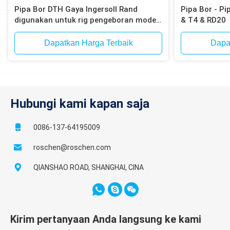
Pipa Bor DTH Gaya Ingersoll Rand
Pipa Bor - P
digunakan untuk rig pengeboran model
& T4 & RD20
Atlas Copco T4W, T685
Dapatkan Harga Terbaik
Dapa
Hubungi kami kapan saja
0086-137-64195009
roschen@roschen.com
QIANSHAO ROAD, SHANGHAI, CINA
Kirim pertanyaan Anda langsung ke kami