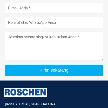
Kirim sekarang
QIANSHAO ROAD, SHANGHAI, CINA