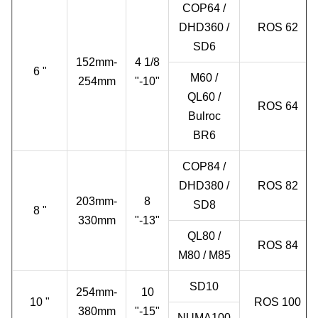
COP64 /
DHD360 /
ROS 62
SD6
152mm-
4 1/8
6 "
M60 /
254mm
"-10"
QL60 /
ROS 64
Bulroc
BR6
COP84 /
DHD380 /
ROS 82
203mm-
8
SD8
8 "
330mm
"-13"
QL80 /
ROS 84
M80 / M85
SD10
254mm-
10
10 "
ROS 100
380mm
"-15"
NUMA100