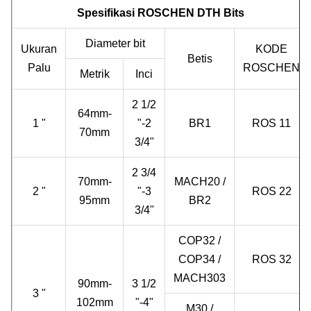
Spesifikasi ROSCHEN DTH Bits
Diameter bit
Ukuran
KODE
Betis
Palu
ROSCHEN
Metrik
Inci
2 1/2
64mm-
1 "
"-2
BR1
ROS 11
70mm
3/4"
2 3/4
70mm-
MACH20 /
2 "
"-3
ROS 22
95mm
BR2
3/4"
COP32 /
COP34 /
ROS 32
MACH303
90mm-
3 1/2
3 "
102mm
"-4"
M30 /