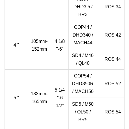
DHD3.5 /
ROS 34
BR3
COP44 /
DHD340 /
ROS 42
105mm-
4 1/8
MACH44
4 "
152mm
"-6"
SD4 / M40
ROS 44
/ QL40
COP54 /
DHD350R
ROS 52
5 1/4
/ MACH50
133mm-
5 "
"-6
165mm
SD5 / M50
1/2"
/ QL50 /
ROS 54
BR5