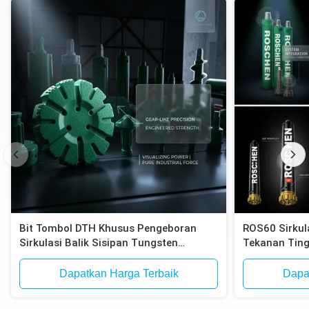
Bit Tombol DTH Khusus Pengeboran
ROS60 Sirkul
Sirkulasi Balik Sisipan Tungsten
Tekanan Tin
Carbide Kompatibel dengan Epiroc RC
Dalam Sistem
Hammers
untuk Ekspl
Dapatkan Harga Terbaik
Dapa