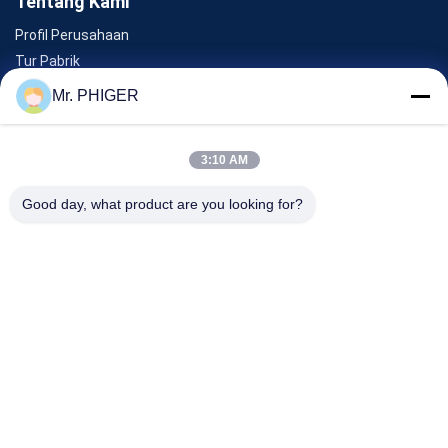
Tentang Kami
Profil Perusahaan
Tur Pabrik
Kontrol Kualitas
Mr. PHIGER
Sitemap
Hubungi Kami
3:10 AM
Good day, what product are you looking for?
Acara
Kasus-Kasus
Berita
Hubungi Kami
TEL:
0086-137-64195009