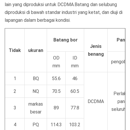
lain yang diproduksi untuk DCDMA.Batang dan selubung
diproduksi di bawah standar industri yang ketat, dan diuji di
lapangan dalam berbagai kondisi.
Batang bor
Pana
Jenis
Tidak
ukuran
benang
OD
ID
pengoba
mm
mm
1
BQ
55.6
46
2
NQ
70.5
60.5
Perlaku
DCDMA
panas
markas
3
89
77.8
seluruh p
besar
4
PQ
114.3
103.2