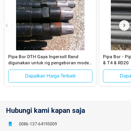
Pipa Bor DTH Gaya Ingersoll Rand
Pipa Bor - P
digunakan untuk rig pengeboran model
& T4 & RD20
Atlas Copco T4W, T685
Dapatkan Harga Terbaik
Dapa
Hubungi kami kapan saja
0086-137-64195009