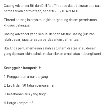
Casing Advancer Bit dan Drill Rod Threads dapat ukuran apa saja
6 "NB.
6,625 ”
6.000 ”
7.800 "
berdasarkan permintaan, seperti 2-3 / 8 "API. REG.
ZW.
8.625 "
8.000 ”
9,800 ”
Thread batang lainnya mungkin tergabung dalam permintaan
8 "NB.
8.625 "
8.000 ”
8,800 "
khusus pelanggan.
Casing Advancer yang sesuai dengan Metric Casing (Ukuran
10 "NB.
10.750 "
10.000 ”
11,93 ”
lebih besar) juga tersedia berdasarkan permintaan.
jika Anda perlu memesan salah satu item di atas atau desain
yang dipesan lebih dahulu maka silakan email atau hubungi kami.
Keunggulan kompetitif:
1. Penggunaan umur panjang
2. Lebih dari 50 tahun pengalaman
3. Ketahanan aus yang tinggi
4. Harga kompetitif