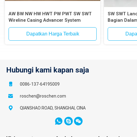
AW BW NW HW HWT PW PWT SW SWT
SW SWT Landfi
Wireline Casing Advancer System
Bagian Dalam
Dapatkan Harga Terbaik
Dapa
Hubungi kami kapan saja
0086-137-64195009
roschen@roschen.com
QIANSHAO ROAD, SHANGHAI, CINA