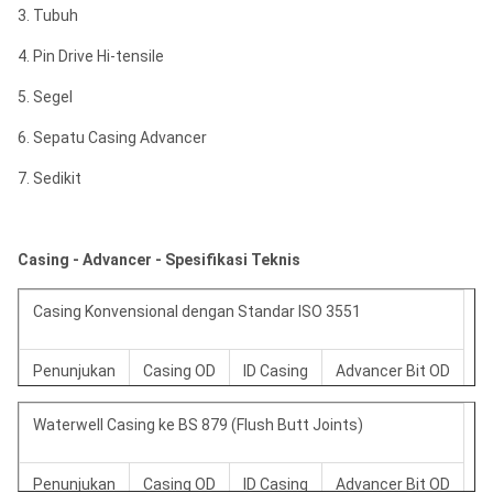
3. Tubuh
4. Pin Drive Hi-tensile
5. Segel
6. Sepatu Casing Advancer
7. Sedikit
Casing - Advancer - Spesifikasi Teknis
Casing Konvensional dengan Standar ISO 3551
Penunjukan
Casing OD
ID Casing
Advancer Bit OD
Waterwell Casing ke BS 879 (Flush Butt Joints)
SW.
6,625 ”
6.000 ”
7.800 "
Penunjukan
Casing OD
ID Casing
Advancer Bit OD
UW.
7,625 "
7.000 ”
8,800 "