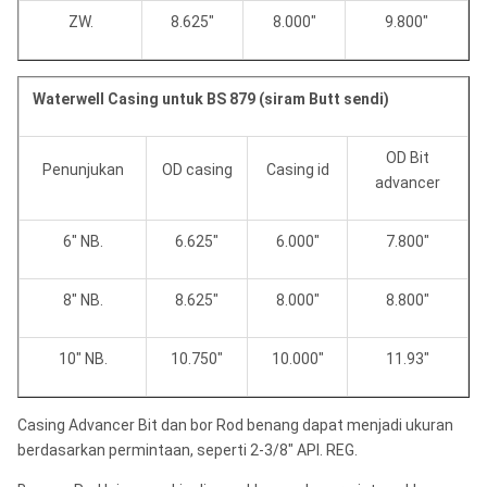
ZW.
8.625"
8.000"
9.800"
Waterwell Casing untuk BS 879 (siram Butt sendi)
OD Bit
Penunjukan
OD casing
Casing id
advancer
6" NB.
6.625"
6.000"
7.800"
8" NB.
8.625"
8.000"
8.800"
10" NB.
10.750"
10.000"
11.93"
Casing Advancer Bit dan bor Rod benang dapat menjadi ukuran
berdasarkan permintaan, seperti 2-3/8" API. REG.