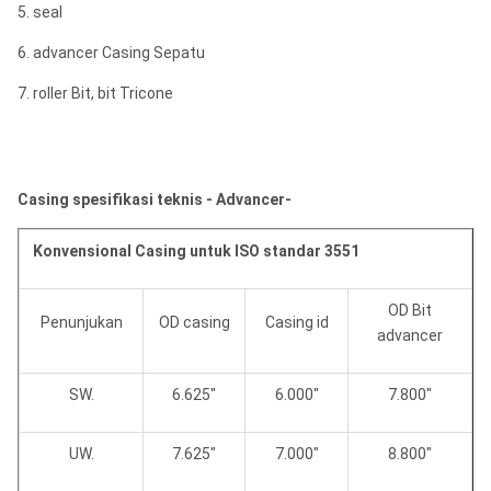
5. seal
6. advancer Casing Sepatu
7. roller Bit, bit Tricone
Casing spesifikasi teknis - Advancer-
Konvensional Casing untuk ISO standar 3551
OD Bit
Penunjukan
OD casing
Casing id
advancer
SW.
6.625"
6.000"
7.800"
UW.
7.625"
7.000"
8.800"