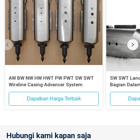
AW BW NW HW HWT PW PWT SW SWT
SW SWT Landfi
Wireline Casing Advancer System
Bagian Dalam
Dapatkan Harga Terbaik
Dapa
Hubungi kami kapan saja