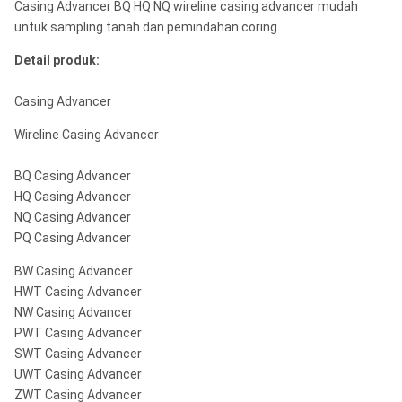
Casing Advancer BQ HQ NQ wireline casing advancer mudah
untuk sampling tanah dan pemindahan coring
Detail produk:
Casing Advancer
Wireline Casing Advancer
BQ Casing Advancer
HQ Casing Advancer
NQ Casing Advancer
PQ Casing Advancer
BW Casing Advancer
HWT Casing Advancer
NW Casing Advancer
PWT Casing Advancer
SWT Casing Advancer
UWT Casing Advancer
ZWT Casing Advancer