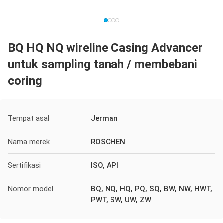
BQ HQ NQ wireline Casing Advancer
untuk sampling tanah / membebani
coring
Tempat asal
Jerman
Nama merek
ROSCHEN
Sertifikasi
ISO, API
Nomor model
BQ, NQ, HQ, PQ, SQ, BW, NW, HWT,
PWT, SW, UW, ZW