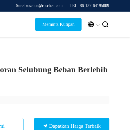
Surel roschen@roschen.com
TEL: 86-137-64195009


Meminta Kutipan
oran Selubung Beban Berlebih
mi
Dapatkan Harga Terbaik