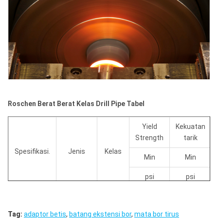
Roschen Berat Berat Kelas Drill Pipe Tabel
Yield
Kekuatan
Strength
tarik
Spesifikasi.
Jenis
Kelas
Min
Min
psi
psi
Alat
AISI
120000
140000
Bersama
413H
Tag:
adaptor betis
,
batang ekstensi bor
,
mata bor tirus