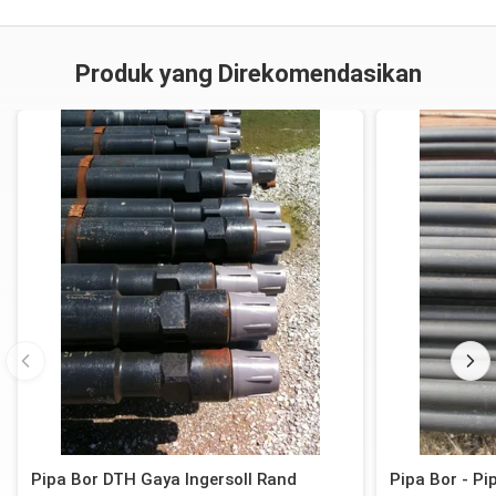
Standard
AISI
Tabung
55000
95000
Welded
1340
Produk yang Direkomendasikan
Weld
-
-
-
Zona
AISI
Standard
-
4137H
110000
140000
Integral
Bar
Pipa Bor DTH Gaya Ingersoll Rand
Pipa Bor - P