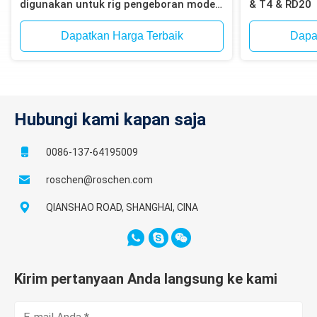
digunakan untuk rig pengeboran model
& T4 & RD20
Atlas Copco T4W, T685
Dapatkan Harga Terbaik
Dapa
Hubungi kami kapan saja
0086-137-64195009
roschen@roschen.com
QIANSHAO ROAD, SHANGHAI, CINA
Kirim pertanyaan Anda langsung ke kami