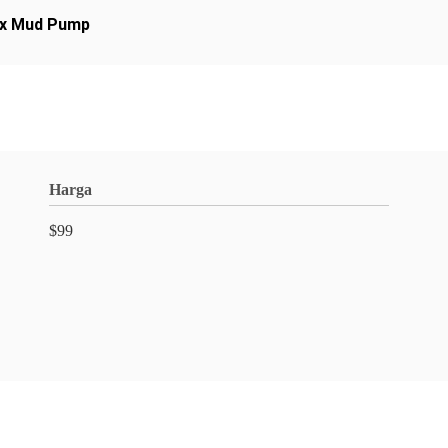
ex Mud Pump
Harga
$99