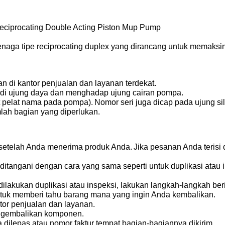
eciprocating Double Acting Piston Mup Pump
ga tipe reciprocating duplex yang dirancang untuk memaksi
 di kantor penjualan dan layanan terdekat.
i di ujung daya dan menghadap ujung cairan pompa.
t pelat nama pada pompa).
Nomor seri juga dicap pada ujung sil
ah bagian yang diperlukan.
 setelah Anda menerima produk Anda.
Jika pesanan Anda teris
itangani dengan cara yang sama seperti untuk duplikasi atau i
ilakukan duplikasi atau inspeksi, lakukan langkah-langkah beri
untuk memberi tahu barang mana yang ingin Anda kembalikan.
ntor penjualan dan layanan.
engembalikan komponen.
 dilepas atau nomor faktur tempat bagian-bagiannya dikirim.