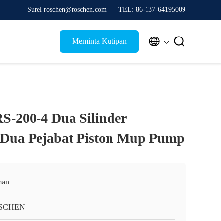
Surel roschen@roschen.com
TEL: 86-137-64195009


Meminta Kutipan
S-200-4 Dua Silinder
g Dua Pejabat Piston Mup Pump
man
SCHEN