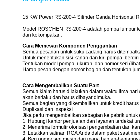
15 KW Power RS-200-4 Silinder Ganda Horisontal R
Model ROSCHEN RS-200-4 adalah pompa lumpur tena
dan kekompakan.
Cara Memesan Komponen Penggantian
Semua pesanan untuk suku cadang harus ditempatkan
Untuk menentukan sisi kanan dan kiri pompa, berdir
Tentukan model pompa, ukuran, dan nomor seri (liha
Harap pesan dengan nomor bagian dan tentukan juml
Cara Mengembalikan Suatu Part
Semua klaim harus dilakukan dalam waktu lima hari
akan berlaku dan harus dibayar dimuka.
Semua bagian yang dikembalikan untuk kredit harus d
Duplikasi dan Inspeksi
Jika perlu mengembalikan sebagian ke pabrik untuk d
1. Hubungi kantor penjualan dan layanan terdekat 
2. Menerima formulir otorisasi pengembalian dari ka
3. Letakkan salinan RGA Anda dalam paket saat m
4. Beri nomor seri mesin dari mana bagian-bagiannya