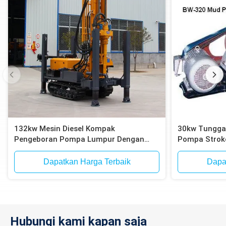
132kw Mesin Diesel Kompak
30kw Tunggal
Pengeboran Pompa Lumpur Dengan
Pompa Stroke
Motor Listrik
lumpur untu
Dapatkan Harga Terbaik
Dapa
Hubungi kami kapan saja