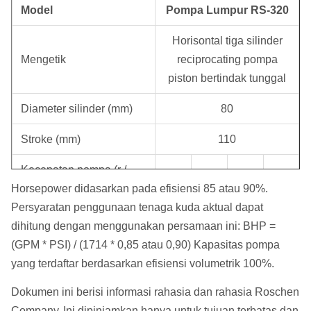
Model
Pompa Lumpur RS-320
Horisontal tiga silinder
Mengetik
reciprocating pompa
piston bertindak tunggal
Diameter silinder (mm)
80
Stroke (mm)
110
Kecepatan pompa (r /
214
153
109
78
Horsepower didasarkan pada efisiensi 85 atau 90%.
menit)
Persyaratan penggunaan tenaga kuda aktual dapat
Arus (L / menit)
320
230
165
118
dihitung dengan menggunakan persamaan ini: BHP =
(GPM * PSI) / (1714 * 0,85 atau 0,90) Kapasitas pompa
Tekanan (MPa)
2.2
3.6
6.2
10
yang terdaftar berdasarkan efisiensi volumetrik 100%.
Power (kw)
45
Dokumen ini berisi informasi rahasia dan rahasia Roschen
Company.
Dimensi Luar (mm)
Ini dipinjamkan hanya untuk tujuan terbatas dan
1905 * 1100 * 1200