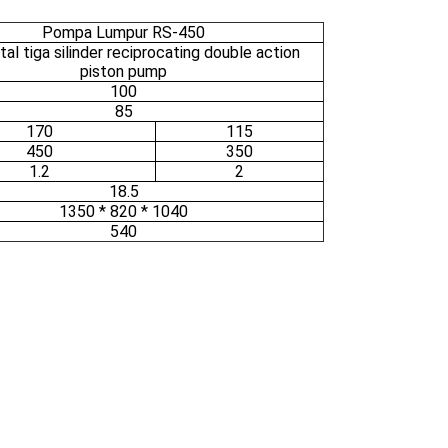
Pompa Lumpur RS-450
tal tiga silinder reciprocating double action
piston pump
100
85
170
115
450
350
1.2
2
18.5
1350 * 820 * 1040
540