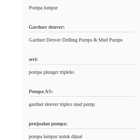
Pompa lumpur
Gardner denver:
Gardner Denver Drilling Pumps & Mud Pumps
seri:
pompa plunger tripleks
Pompa AS:
gardner denver triplex mud pump
penjualan pompa:
pompa lumpur untuk dijual