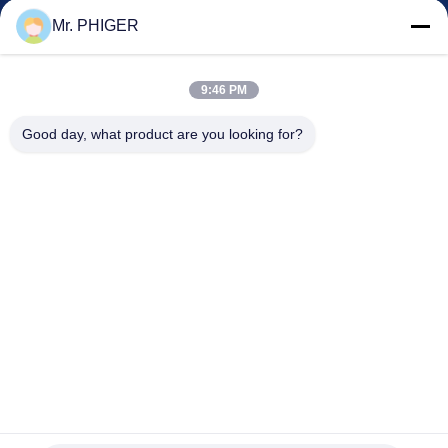
Kontrol Kualitas
Mr. PHIGER
Sitemap
Hubungi Kami
9:46 PM
Good day, what product are you looking for?
Acara
Kasus-Kasus
Berita
Hubungi Kami
TEL:
0086-137-64195009
Kebijakan Privasi
| Cina Kualitas Baik Down Lubang pengeboran Pemasok.