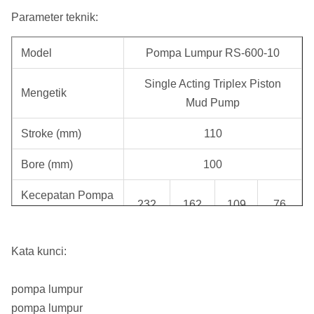
Parameter teknik:
Model
Pompa Lumpur RS-600-10
Single Acting Triplex Piston
Mengetik
Mud Pump
Stroke (mm)
110
Bore (mm)
100
Kecepatan Pompa
232
162
109
76
(spm)
Output Volume
Kata kunci:
600
415
280
195
(Ipm)
pompa lumpur
Tekanan
3.5
5
7.5
10
pompa lumpur
Discharge (MPa)