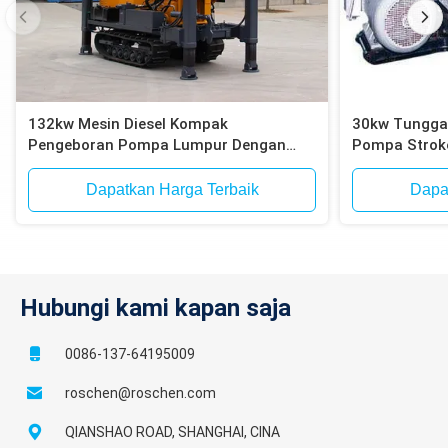
132kw Mesin Diesel Kompak
30kw Tunggal
Pengeboran Pompa Lumpur Dengan
Pompa Stroke
Motor Listrik
lumpur untu
Dapatkan Harga Terbaik
Dapa
Hubungi kami kapan saja
0086-137-64195009
roschen@roschen.com
QIANSHAO ROAD, SHANGHAI, CINA