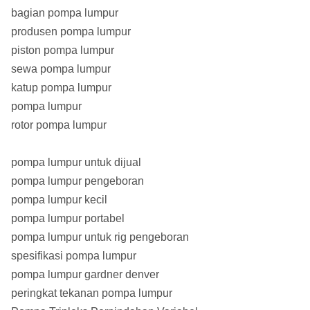
bagian pompa lumpur
Input Power (Kw)
55
produsen pompa lumpur
piston pompa lumpur
Pipa hisap Dia.
sewa pompa lumpur
89
(mm)
katup pompa lumpur
pompa lumpur
Discharge Pipe
51
rotor pompa lumpur
Dia.
(mm)
Drilling Hole
pompa lumpur untuk dijual
1400
Depth (M)
pompa lumpur pengeboran
pompa lumpur kecil
Dimensi
pompa lumpur portabel
keseluruhan
2330 * 1720 * 1250
pompa lumpur untuk rig pengeboran
(LxWxH = mm)
spesifikasi pompa lumpur
pompa lumpur gardner denver
peringkat tekanan pompa lumpur