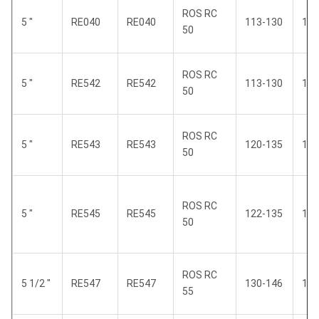
ROS RC
5 "
RE040
RE040
113-130
109
50
ROS RC
5 "
RE542
RE542
113-130
109
50
ROS RC
5 "
RE543
RE543
120-135
116
50
ROS RC
5 "
RE545
RE545
122-135
117
50
ROS RC
5 1/2 "
RE547
RE547
130-146
124
55