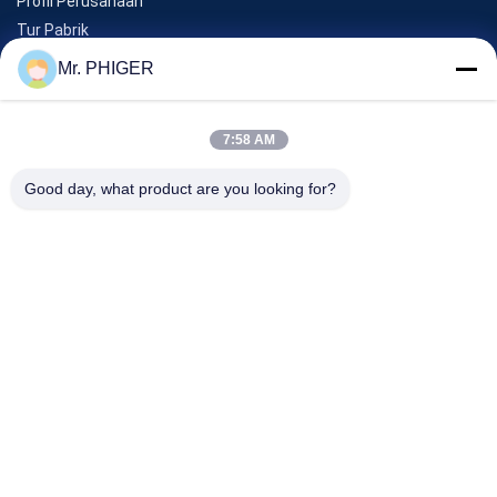
Profil Perusahaan
Tur Pabrik
Kontrol Kualitas
Mr. PHIGER
Sitemap
Hubungi Kami
7:58 AM
Good day, what product are you looking for?
Acara
Kasus-Kasus
Berita
Hubungi Kami
TEL:
0086-137-64195009