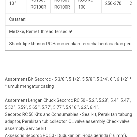
RC100 /
RC100 /
ROS RC
10 "
250-370
240
RC100R
RC100R
100
Catatan:
Metzke, Remet thread tersedia!
Shank tipe khusus RC Hammer akan tersedia berdasarkan permi
Assorment Bit Secoroc - 5 3/8 ", 5 1/2", 5 5/8 ", 5 3/4", 6 ", 6 1/2" *
* untuk mengatur casing
Assorment Lengan Chuck Secoroc RC 50 - 5.2 ", 5.28", 5.4 ", 5.47",
5.52 ", 5.59", 5.65 ", 5.77", 5.77 ", 5.9" 6 ", 6.2", 6.4 ".
Secoroc RC 50 Kits and Consumables - Seal kit, Perakitan tabung
adaptor, Perakitan tub collector, QL valve assembly, Check valve
assembly, Service kit
Aksesoris Secoroc RC 50 - Dudukan bit, Roda gerinda (16 mm),