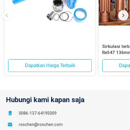
Sirkulasi ter
Re547 136mm 
Dapatkan Harga Terbaik
Dapa
Hubungi kami kapan saja
0086-137-64195009
roschen@roschen.com