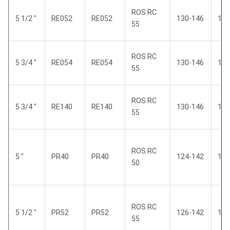
ROS RC
5 1/2 "
RE052
RE052
130-146
124
55
ROS RC
5 3/4 "
RE054
RE054
130-146
124
55
ROS RC
5 3/4 "
RE140
RE140
130-146
124
55
ROS RC
5 "
PR40
PR40
124-142
120
50
ROS RC
5 1/2 "
PR52
PR52
126-142
121
55