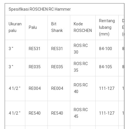
Spesifikasi ROSCHEN RC Hammer
Rentang
Dia
Ukuran
Bit
Kode
Palu
lubang
Eks
palu
Shank
ROSCHEN
(mm)
(m
ROS RC
3 "
RE531
RE531
84-100
81
30
ROS RC
3 "
RE035
RE035
84-105
85
35
ROS RC
4 1/2 "
RE004
RE004
111-127
107
40
ROS RC
4 1/2 "
RE540
RE540
111-127
107
45