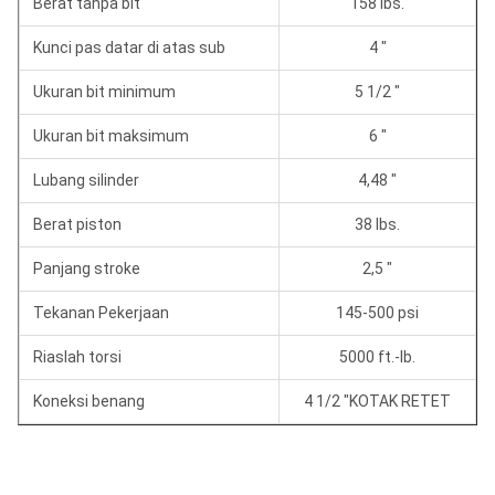
Berat tanpa bit
158 lbs.
Kunci pas datar di atas sub
4 "
Ukuran bit minimum
5 1/2 "
Ukuran bit maksimum
6 "
Lubang silinder
4,48 "
Berat piston
38 lbs.
Panjang stroke
2,5 "
Tekanan Pekerjaan
145-500 psi
Riaslah torsi
5000 ft.-lb.
Koneksi benang
4 1/2 "KOTAK RETET