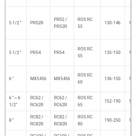
PR52 /
ROS RC
5 1/2 "
PR52R
130-146
124
PR52R
55
ROS RC
5 1/2 "
PR54
PR54
135-150
130
55
ROS RC
6 "
MX5456
MX5456
136-150
132
60
6 "~ 6
RC62 /
RC62 /
ROS RC
152-190
146
1/2"
RC62R
RC62R
65
RC82 /
RC82 /
ROS RC
8 "
190-250
180
RC82R
RC82R
80