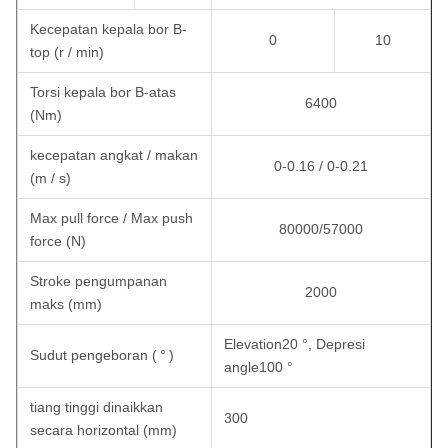
Kecepatan kepala bor B-
0
10
top (r / min)
Torsi kepala bor B-atas
6400
(Nm)
kecepatan angkat / makan
0-0.16 / 0-0.21
(m / s)
Max pull force / Max push
80000/57000
force (N)
Stroke pengumpanan
2000
maks (mm)
Elevation20 °, Depresi
Sudut pengeboran (
°
)
angle100 °
tiang tinggi dinaikkan
300
secara horizontal (mm)