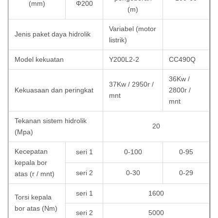
(mm)
Φ200
(m)
Variabel (motor
Jenis paket daya hidrolik
listrik)
Model kekuatan
Y200L2-2
CC490Q
36Kw /
37Kw / 2950r /
Kekuasaan dan peringkat
2800r /
mnt
mnt
Tekanan sistem hidrolik
20
(Mpa)
Kecepatan
seri 1
0-100
0-95
kepala bor
seri 2
0-30
0-29
atas (r / mnt)
seri 1
1600
Torsi kepala
bor atas (Nm)
seri 2
5000