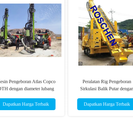
esin Pengeboran Atlas Copco
Peralatan Rig Pengeboran
TH dengan diameter lubang
Sirkulasi Balik Putar denga
dakan pertambangan 105 - 140
Hidraulik Terpasang Mesin Die
mm
Dapatkan Harga Terbaik
Dapatkan Harga Terbaik