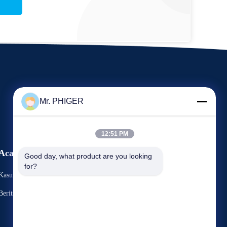
Mr. PHIGER
12:51 PM
Acara
Good day, what product are you looking 
Meminta Kutipan
for?
Kasus-Kasus
TEL:
86-137-64195009
Berita
Fax: 86-021-54380177



