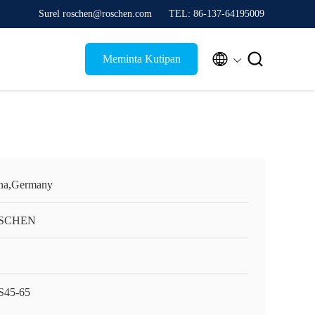
Surel roschen@roschen.com
TEL: 86-137-64195009


Meminta Kutipan
na,Germany
SCHEN
45-65