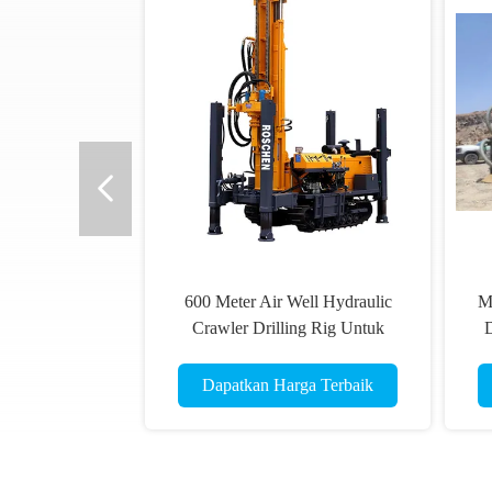
600 Meter Air Well Hydraulic
M
Crawler Drilling Rig Untuk
D
Pengeboran Cepat
le
Dapatkan Harga Terbaik