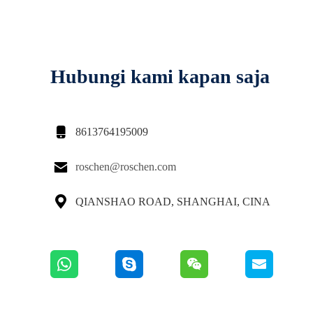
Hubungi kami kapan saja

8613764195009

roschen@roschen.com

QIANSHAO ROAD, SHANGHAI, CINA