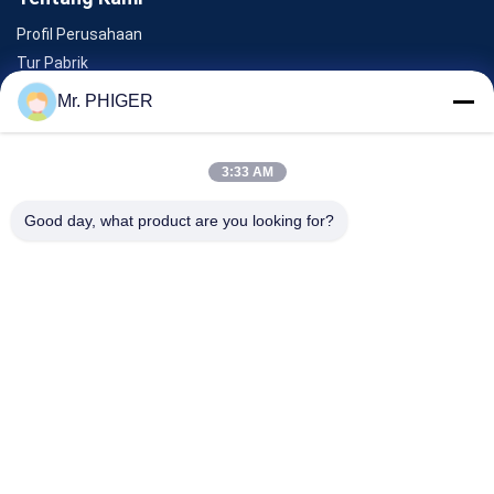
Profil Perusahaan
Tur Pabrik
Kontrol Kualitas
Mr. PHIGER
Sitemap
Hubungi Kami
3:33 AM
Good day, what product are you looking for?
Acara
Kasus-Kasus
Berita
Hubungi Kami
TEL:
0086-137-64195009