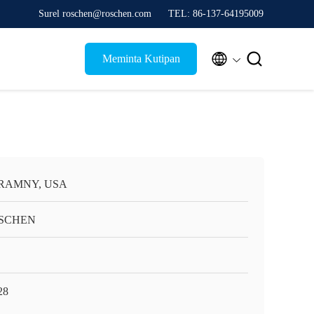
Surel roschen@roschen.com
TEL: 86-137-64195009


Meminta Kutipan
RAMNY, USA
SCHEN
28