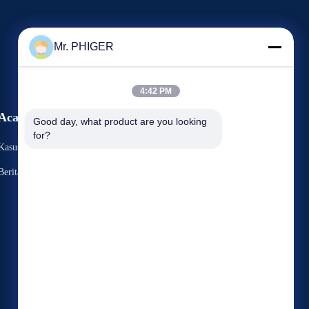
Mr. PHIGER
4:42 PM
Acara
Good day, what product are you looking 
Meminta Kutipan
for?
Kasus-Kasus
TEL:
86-137-64195009
Berita
Fax: 86-021-54380177



