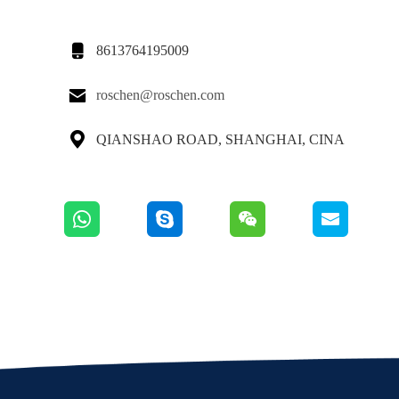

8613764195009

roschen@roschen.com

QIANSHAO ROAD, SHANGHAI, CINA