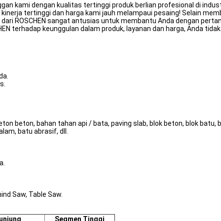
 kami dengan kualitas tertinggi produk berlian profesional di industr
 kinerja tertinggi dan harga kami jauh melampaui pesaing! Selain mem
an dari ROSCHEN sangat antusias untuk membantu Anda dengan pertan
terhadap keunggulan dalam produk, layanan dan harga, Anda tidak ak
da.
s.
on beton, bahan tahan api / bata, paving slab, blok beton, blok batu, 
lam, batu abrasif, dll.
a.
ind Saw, Table Saw.
unjung
Segmen Tinggi