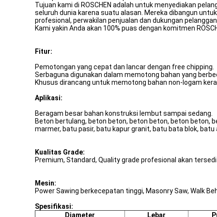
Tujuan kami di ROSCHEN adalah untuk menyediakan pelanggan
seluruh dunia karena suatu alasan. Mereka dibangun untuk
profesional, perwakilan penjualan dan dukungan pelangg
Kami yakin Anda akan 100% puas dengan komitmen ROSCHEN 
Fitur:
Pemotongan yang cepat dan lancar dengan free chipping.
Serbaguna digunakan dalam memotong bahan yang berbe
Khusus dirancang untuk memotong bahan non-logam kera
Aplikasi:
Beragam besar bahan konstruksi lembut sampai sedang.
Beton bertulang, beton beton, beton beton, beton beton, bet
marmer, batu pasir, batu kapur granit, batu bata blok, batu a
Kualitas Grade:
Premium, Standard, Quality grade profesional akan tersedi
Mesin:
Power Sawing berkecepatan tinggi, Masonry Saw, Walk Beh
Spesifikasi:
Diameter
Lebar
P