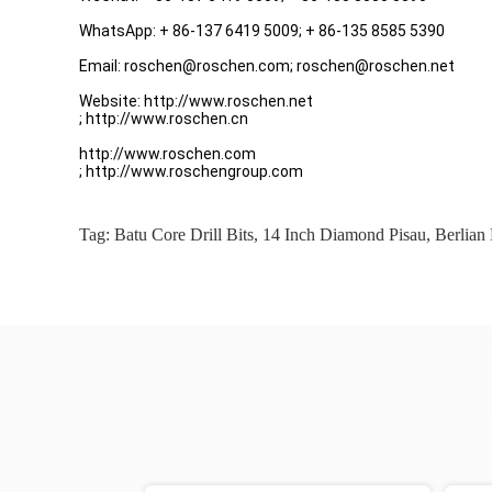
WhatsApp: + 86-137 6419 5009; + 86-135 8585 5390
Email: roschen@roschen.com; roschen@roschen.net
Website: http://www.roschen.net
; http://www.roschen.cn
http://www.roschen.com
; http://www.roschengroup.com
Tag:
Batu Core Drill Bits
,
14 Inch Diamond Pisau
,
Berlian