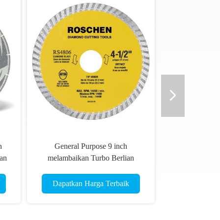
n
General Purpose 9 inch
ran
melambaikan Turbo Berlian
Cutting Blades, Kuning / Hijau
Dapatkan Harga Terbaik