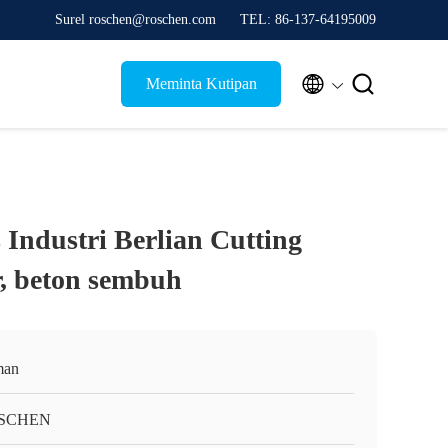
Surel roschen@roschen.com
TEL: 86-137-64195009


Meminta Kutipan
 Industri Berlian Cutting
, beton sembuh
man
SCHEN