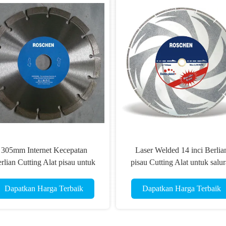
305mm Internet Kecepatan
Laser Welded 14 inci Berlia
rlian Cutting Alat pisau untuk
pisau Cutting Alat untuk salu
General Purpose
pipa besi
Dapatkan Harga Terbaik
Dapatkan Harga Terbaik