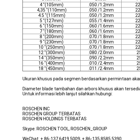
4 "(105mm)
.050 /1.2mm
2
4,35 "(110mm)
.050 /1.2mm
2
4.5 "(115mm)
.050 /1.2mm
2
5 "(127mm)
.055 /1.4mm
2
6 "(150mm)
.060 /1.6mm
2
7 "(180mm)
.060 /1.6mm
2
8 "(200mm)
.070 /1.8mm
2
9 "(230mm)
.070 /1.8mm
2
10 "(250mm)
.070 /1.8mm
2
12 "(300mm)
.080 /2.0mm
2
14 "(350mm)
.090 /2.2mm
2
16 "(400mm)
.010 /2.4mm
2
18 "(450mm)
.011 /2.4mm
2
Ukuran khusus pada segmen berdasarkan permintaan akan
Diameter blade tambahan dan arbors khusus akan tersedia 
Untuk informasi lebih lanjut silahkan hubungi:
ROSCHEN INC
ROSCHEN GROUP TERBATAS
ROSCHEN HOLDINGS TERBATAS
Skype: ROSCHEN.TOOL, ROSCHEN_GROUP
WeChat: + 86-137 6419 5009; + 86-135 8585 5390