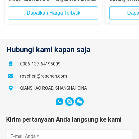
granit, marmer
Industri
Dapatkan Harga Terbaik
Dapa
Hubungi kami kapan saja
0086-137-64195009
roschen@roschen.com
QIANSHAO ROAD, SHANGHAI, CINA
Kirim pertanyaan Anda langsung ke kami