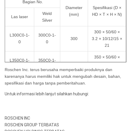
Bagian No.
Diameter
Spesifikasi (D ×
Weld
(mm)
HD × T × H × N)
Las laser
Silver
300 × 50/60 ×
L300C0-1-
300C0-1-
300
3.2 × 10/12/15 ×
0
0
21
350 × 50/60 ×
L350C0-1-
350C0-1-
350
3.4 × 10/12/15 ×
0
0
Roschen Inc. terus berusaha memperbaiki produknya dan
24
karenanya harus memiliki hak untuk mengubah desain, bahan,
400 × 50/60 ×
spesifikasi dan harga tanpa pemberitahuan.
L400C0-1-
400C0-1-
400
3.6 × 10/12/15 ×
0
0
Untuk informasi lebih lanjut silahkan hubungi:
28
450 × 50/60 ×
L450C0-1-
450C0-1-
450
3,8 × 10/12/15 ×
0
0
ROSCHEN INC
32
ROSCHEN GROUP TERBATAS