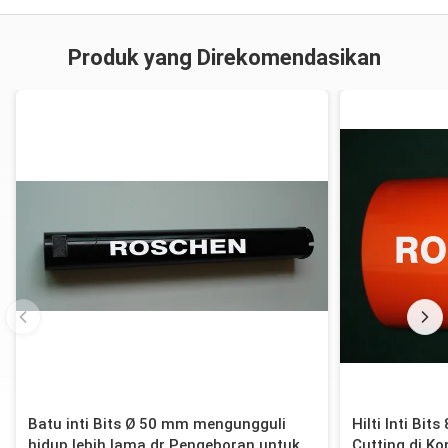
800
5,5 × 10/12/15 ×
0
0
57
Produk yang Direkomendasikan
Batu inti Bits Ø 50 mm mengungguli
Hilti Inti Bi
hidup lebih lama dr Pengeboran untuk
Cutting di K