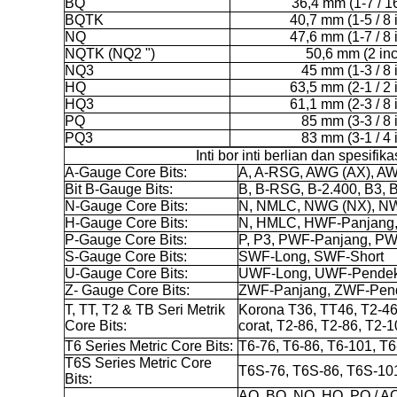
BQ
36,4 mm (1-7 / 16
BQTK
40,7 mm (1-5 / 8 
NQ
47,6 mm (1-7 / 8 
NQTK (NQ2 ")
50,6 mm (2 inc
NQ3
45 mm (1-3 / 8 
HQ
63,5 mm (2-1 / 2 
HQ3
61,1 mm (2-3 / 8 
PQ
85 mm (3-3 / 8 
PQ3
83 mm (3-1 / 4 
Inti bor inti berlian dan spesifika
A-Gauge Core Bits:
A, A-RSG, AWG (AX), A
Bit B-Gauge Bits:
B, B-RSG, B-2.400, B3
N-Gauge Core Bits:
N, NMLC, NWG (NX), N
H-Gauge Core Bits:
N, HMLC, HWF-Panjang
P-Gauge Core Bits:
P, P3, PWF-Panjang, P
S-Gauge Core Bits:
SWF-Long, SWF-Short
U-Gauge Core Bits:
UWF-Long, UWF-Pende
Z- Gauge Core Bits:
ZWF-Panjang, ZWF-Pen
T, TT, T2 & TB Seri Metrik
Korona T36, TT46, T2-46
Core Bits:
corat, T2-86, T2-86, T2-
T6 Series Metric Core Bits:
T6-76, T6-86, T6-101, T6
T6S Series Metric Core
T6S-76, T6S-86, T6S-10
Bits:
AQ, BQ, NQ, HQ, PQ / 