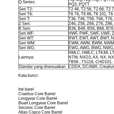
Q Series:
PQ3, PQTT
Seri T2:
T2 46, T2 56, T2 66, T2 
Seri T6:
T6 76, T6 86, T6 101, T6
Seri T:
T36, T46, T56, T66, T76,
Z Seri:
Z46, Z56, Z66, Z76, Z86
B Seri:
B36, B46, B56, B66, B76
Seri WF:
HWF, PWF, SWF, UWF, 
Seri WT:
RWT, EWT, AWT, BWT, 
Seri WM:
EWM, AWM, BWM, NWM
Seri WG:
EWG, AWG, BWG, NWG
NMLC, HMLC, LTK48, L
Lainnya:
NTW, NXD3, AX, NX, NXC
TB56 , TS116, CHD101.
Standar yang disesuaikan
CDDA, DCAMA, Crealius,
Kata kunci:
Inti barel
Craelius Core Barrel
Longyear Core Barrel
Boart Longyear Core Barrel
Secoroc Core Barrel
Atlas Copco Core Barrel