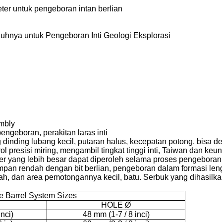
r untuk pengeboran intan berlian
hnya untuk Pengeboran Inti Geologi Eksplorasi
mbly
ngeboran, perakitan laras inti
g dinding lubang kecil, putaran halus, kecepatan potong, bisa 
ol presisi miring, mengambil tingkat tinggi inti, Taiwan dan keunt
ter yang lebih besar dapat diperoleh selama proses pengebora
pan rendah dengan bit berlian, pengeboran dalam formasi lengka
dah, dan area pemotongannya kecil, batu. Serbuk yang dihasilka
e Barrel System Sizes
HOLE Ø
inci)
48 mm (1-7 / 8 inci)