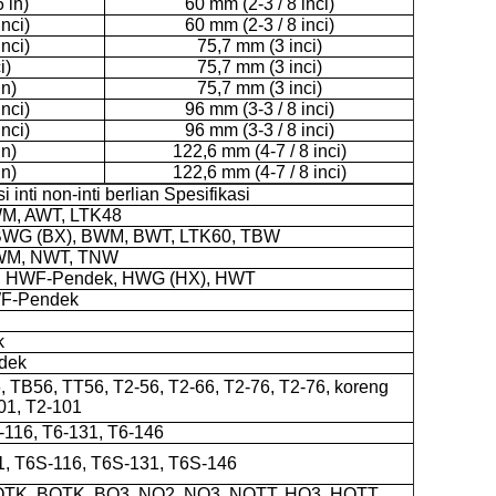
 in)
60 mm (2-3 / 8 inci)
inci)
60 mm (2-3 / 8 inci)
inci)
75,7 mm (3 inci)
i)
75,7 mm (3 inci)
in)
75,7 mm (3 inci)
inci)
96 mm (3-3 / 8 inci)
inci)
96 mm (3-3 / 8 inci)
in)
122,6 mm (4-7 / 8 inci)
in)
122,6 mm (4-7 / 8 inci)
si inti non-inti berlian Spesifikasi
WM, AWT, LTK48
, BWG (BX), BWM, BWT, LTK60, TBW
WM, NWT, TNW
, HWF-Pendek, HWG (HX), HWT
WF-Pendek
k
dek
, TB56, TT56, T2-56, T2-66, T2-76, T2-76, koreng
101, T2-101
-116, T6-131, T6-146
1, T6S-116, T6S-131, T6S-146
AQTK, BQTK, BQ3, NQ2, NQ3, NQTT, HQ3, HQTT,