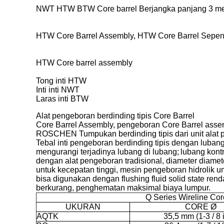
NWT HTW BTW Core barrel Berjangka panjang 3 mete
HTW Core Barrel Assembly, HTW Core Barrel Sepenu
HTW Core barrel assembly
Tong inti HTW
Inti inti NWT
Laras inti BTW
Alat pengeboran berdinding tipis Core Barrel
Core Barrel Assembly, pengeboran Core Barrel asse
ROSCHEN Tumpukan berdinding tipis dari unit alat pe
Tebal inti pengeboran berdinding tipis dengan luban
mengurangi terjadinya lubang di lubang;
lubang kontr
dengan alat pengeboran tradisional, diameter diame
untuk kecepatan tinggi, mesin pengeboran hidrolik um
bisa digunakan dengan flushing fluid solid state ren
berkurang, penghematan maksimal biaya lumpur.
Q Series Wireline Cor
UKURAN
CORE Ø
AQTK
35,5 mm (1-3 / 8 