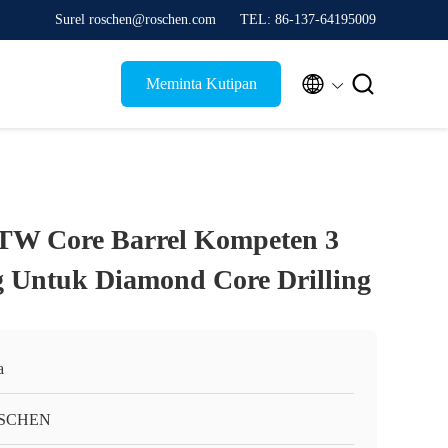
Surel roschen@roschen.com
TEL: 86-137-64195009


Meminta Kutipan
 Core Barrel Kompeten 3
 Untuk Diamond Core Drilling
a
SCHEN