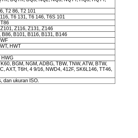
76, T2 86, T2 101
 116, T6 131, T6 146, T6S 101
 T86
, Z101, Z116, Z131, Z146
, B86, B101, B116, B131, B146
ZWF
NWT, HWT
, HWG
TK60, BGM, NGM, ADBG, TBW, TNW, ATW, BTW,
, AXT, T6H, 4 9/16, NWD4, 412F, SK6L146, TT46,
 dan ukuran ISO.