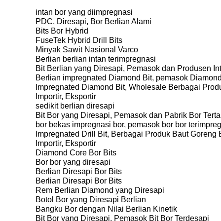
intan bor yang diimpregnasi
PDC, Diresapi, Bor Berlian Alami
Bits Bor Hybrid
FuseTek Hybrid Drill Bits
Minyak Sawit Nasional Varco
Berlian berlian intan terimpregnasi
Bit Berlian yang Diresapi, Pemasok dan Produsen Int
Berlian impregnated Diamond Bit, pemasok Diamond 
Impregnated Diamond Bit, Wholesale Berbagai Produk
Importir, Eksportir
sedikit berlian diresapi
Bit Bor yang Diresapi, Pemasok dan Pabrik Bor Tert
bor bekas impregnasi bor, pemasok bor bor terimpregn
Impregnated Drill Bit, Berbagai Produk Baut Goreng
Importir, Eksportir
Diamond Core Bor Bits
Bor bor yang diresapi
Berlian Diresapi Bor Bits
Berlian Diresapi Bor Bits
Rem Berlian Diamond yang Diresapi
Botol Bor yang Diresapi Berlian
Bangku Bor dengan Nilai Berlian Kinetik
Bit Bor yang Diresapi, Pemasok Bit Bor Terdesapi