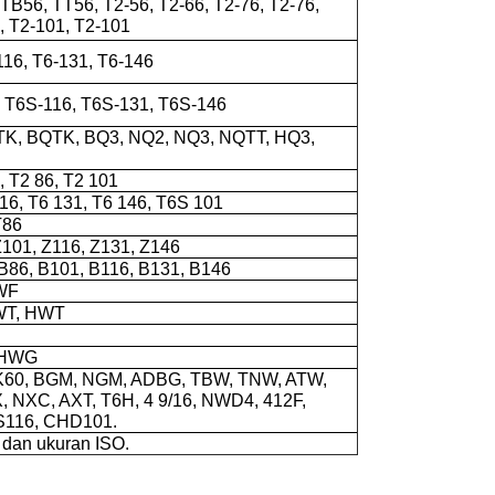
TB56, TT56, T2-56, T2-66, T2-76, T2-76,
6, T2-101, T2-101
116, T6-131, T6-146
, T6S-116, T6S-131, T6S-146
TK, BQTK, BQ3, NQ2, NQ3, NQTT, HQ3,
, T2 86, T2 101
116, T6 131, T6 146, T6S 101
T86
Z101, Z116, Z131, Z146
 B86, B101, B116, B131, B146
WF
WT, HWT
 HWG
K60, BGM, NGM, ADBG, TBW, TNW, ATW,
 NXC, AXT, T6H, 4 9/16, NWD4, 412F,
S116, CHD101.
dan ukuran ISO.