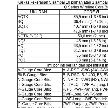
Karkas kekerasan 5 sampai 18 pilihan atau 1 sampai 
Q Series Wireline Core B
UKURAN
CORE Ø
AQTK
35,5 mm (1-3 / 8 inci
BQ
36,4 mm (1-7 / 16 in
BQTK
40,7 mm (1-5 / 8 inci
NQ
47,6 mm (1-7 / 8 inci
NQTK (NQ2 ")
50,6 mm (2 inci)
NQ3
45 mm (1-3 / 8 in)
HQ
63,5 mm (2-1 / 2 inci
HQ3
61,1 mm (2-3 / 8 inci
PQ
85 mm (3-3 / 8 in)
PQ3
83 mm (3-1 / 4 in)
Inti bor inti berlian dan spesifikasi i
A-Gauge Core Bits:
A, A-RSG, AWG (AX), AW
Bit B-Gauge Bits:
B, B-RSG, B-2.400, B3, 
N-Gauge Core Bits:
N, NMLC, NWG (NX), NW
H-Gauge Core Bits:
N, HMLC, HWF-Panjang,
P-Gauge Core Bits:
P, P3, PWF-Panjang, PW
S-Gauge Core Bits:
SWF-Long, SWF-Short
U-Gauge Core Bits:
UWF-Long, UWF-Pendek
Z- Gauge Core Bits:
ZWF-Panjang, ZWF-Pend