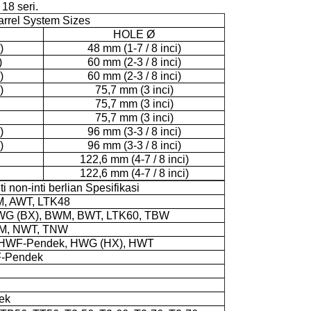
18 seri.
arrel System Sizes
HOLE Ø
)
48 mm (1-7 / 8 inci)
)
60 mm (2-3 / 8 inci)
)
60 mm (2-3 / 8 inci)
)
75,7 mm (3 inci)
75,7 mm (3 inci)
75,7 mm (3 inci)
)
96 mm (3-3 / 8 inci)
)
96 mm (3-3 / 8 inci)
122,6 mm (4-7 / 8 inci)
122,6 mm (4-7 / 8 inci)
nti non-inti berlian Spesifikasi
M, AWT, LTK48
BWG (BX), BWM, BWT, LTK60, TBW
M, NWT, TNW
 HWF-Pendek, HWG (HX), HWT
F-Pendek
ek