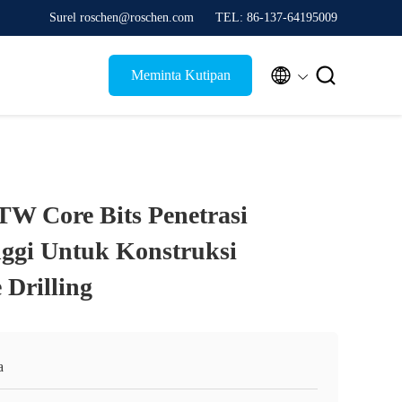
Surel roschen@roschen.com
TEL: 86-137-64195009


Meminta Kutipan
 Core Bits Penetrasi
ggi Untuk Konstruksi
Drilling
a