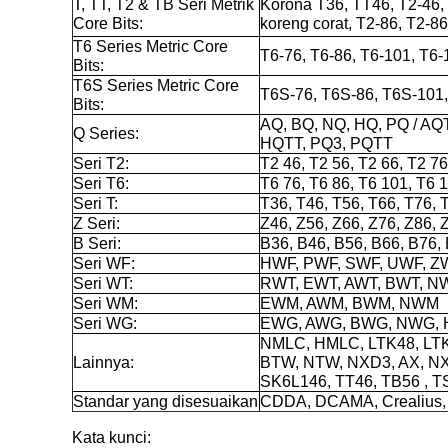
T, TT, T2 & TB Seri Metrik
Korona T36, TT46, T2-46, 
Core Bits:
koreng corat, T2-86, T2-8
T6 Series Metric Core
T6-76, T6-86, T6-101, T6-
Bits:
T6S Series Metric Core
T6S-76, T6S-86, T6S-101
Bits:
AQ, BQ, NQ, HQ, PQ / AQ
Q Series:
HQTT, PQ3, PQTT
Seri T2:
T2 46, T2 56, T2 66, T2 76
Seri T6:
T6 76, T6 86, T6 101, T6 
Seri T:
T36, T46, T56, T66, T76, 
Z Seri:
Z46, Z56, Z66, Z76, Z86, 
B Seri:
B36, B46, B56, B66, B76,
Seri WF:
HWF, PWF, SWF, UWF, Z
Seri WT:
RWT, EWT, AWT, BWT, N
Seri WM:
EWM, AWM, BWM, NWM
Seri WG:
EWG, AWG, BWG, NWG,
NMLC, HMLC, LTK48, LT
Lainnya:
BTW, NTW, NXD3, AX, NX,
SK6L146, TT46, TB56 , T
Standar yang disesuaikan
CDDA, DCAMA, Crealius, 
Kata kunci: