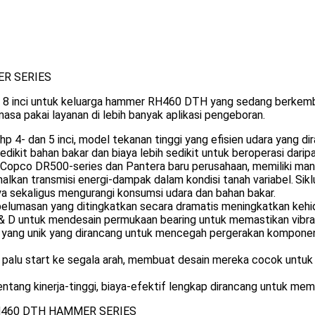
ER SERIES
8 inci untuk keluarga hammer RH460 DTH yang sedang berkemba
sa pakai layanan di lebih banyak aplikasi pengeboran.
 4- dan 5 inci, model tekanan tinggi yang efisien udara yang d
ikit bahan bakar dan biaya lebih sedikit untuk beroperasi dari
las Copco DR500-series dan Pantera baru perusahaan, memiliki 
an transmisi energi-dampak dalam kondisi tanah variabel.
Sik
ya sekaligus mengurangi konsumsi udara dan bahan bakar.
umasan yang ditingkatkan secara dramatis meningkatkan kehid
 D untuk mendesain permukaan bearing untuk memastikan vibrasi 
k yang unik yang dirancang untuk mencegah pergerakan komponen
a palu start ke segala arah, membuat desain mereka cocok unt
ntang kinerja-tinggi, biaya-efektif lengkap dirancang untuk mem
H460 DTH HAMMER SERIES