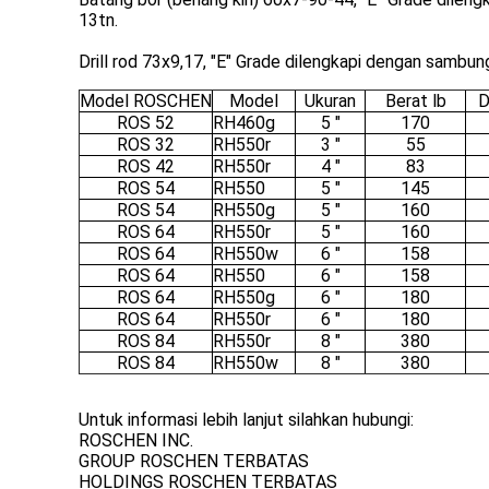
13tn.
Drill rod 73x9,17, "E" Grade dilengkapi dengan sambung
Model ROSCHEN
Model
Ukuran
Berat lb
D
ROS 52
RH460g
5 "
170
ROS 32
RH550r
3 "
55
ROS 42
RH550r
4 "
83
ROS 54
RH550
5 "
145
ROS 54
RH550g
5 "
160
ROS 64
RH550r
5 "
160
ROS 64
RH550w
6 "
158
ROS 64
RH550
6 "
158
ROS 64
RH550g
6 "
180
ROS 64
RH550r
6 "
180
ROS 84
RH550r
8 "
380
ROS 84
RH550w
8 "
380
Untuk informasi lebih lanjut silahkan hubungi:
ROSCHEN INC.
GROUP ROSCHEN TERBATAS
HOLDINGS ROSCHEN TERBATAS