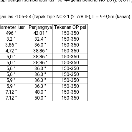
an las -105-54 (tapak tipe NC-31 (2 7/8 IF), L = 9-9,5m (kanan).
iameter luar
Panjangnya
Tekanan OP psi
496 "
42,01 "
150-350
3,2 "
32,4 "
150-350
3,86 "
36,0 "
150-350
4,72 "
38,86 "
150-350
5,0 "
38,86 "
150-350
5,0 "
38,86 "
150-350
5,6 "
36,3 "
150-350
5,6 "
36,3 "
150-350
5,9 "
36,3 "
150-350
5,9 "
36,3 "
150-350
7.12 "
48,0 "
150-350
7.12 "
50,0 "
150-350