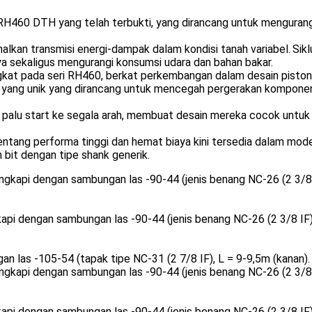
 RH460 DTH yang telah terbukti, yang dirancang untuk mengurang
an transmisi energi-dampak dalam kondisi tanah variabel.
Sik
ya sekaligus mengurangi konsumsi udara dan bahan bakar.
kat pada seri RH460, berkat perkembangan dalam desain pisto
k yang unik yang dirancang untuk mencegah pergerakan komponen
a palu start ke segala arah, membuat desain mereka cocok unt
ntang performa tinggi dan hemat biaya kini tersedia dalam mode
bit dengan tipe shank generik.
ngkapi dengan sambungan las -90-44 (jenis benang NC-26 (2 3/8 I
kapi dengan sambungan las -90-44 (jenis benang NC-26 (2 3/8 IF), 
an las -105-54 (tapak tipe NC-31 (2 7/8 IF), L = 9-9,5m (kanan).
ngkapi dengan sambungan las -90-44 (jenis benang NC-26 (2 3/8 I
kapi dengan sambungan las -90-44 (jenis benang NC-26 (2 3/8 IF), 