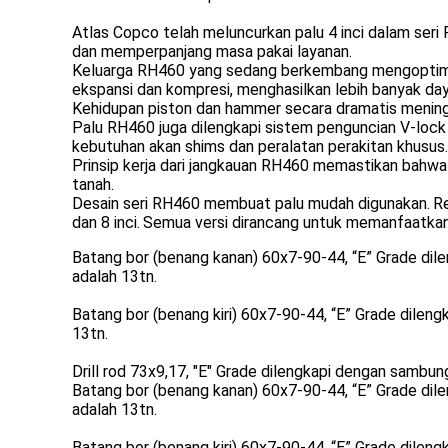
Atlas Copco telah meluncurkan palu 4 inci dalam seri
dan memperpanjang masa pakai layanan.
Keluarga RH460 yang sedang berkembang mengoptimalk
ekspansi dan kompresi, menghasilkan lebih banyak da
Kehidupan piston dan hammer secara dramatis mening
Palu RH460 juga dilengkapi sistem penguncian V-loc
kebutuhan akan shims dan peralatan perakitan khusus.
Prinsip kerja dari jangkauan RH460 memastikan bahw
tanah.
Desain seri RH460 membuat palu mudah digunakan.
Re
dan 8 inci.
Semua versi dirancang untuk memanfaatkan 
Batang bor (benang kanan) 60x7-90-44, “E” Grade dile
adalah 13tn.
Batang bor (benang kiri) 60x7-90-44, “E” Grade dileng
13tn.
Drill rod 73x9,17, "E" Grade dilengkapi dengan sambung
Batang bor (benang kanan) 60x7-90-44, “E” Grade dile
adalah 13tn.
Batang bor (benang kiri) 60x7-90-44, “E” Grade dileng