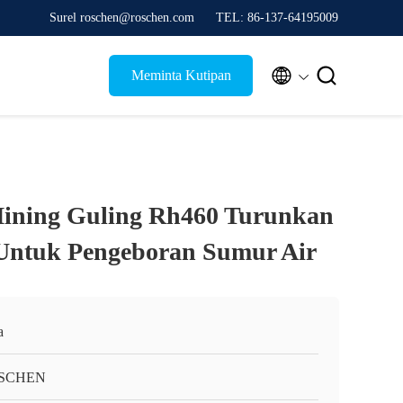
Surel roschen@roschen.com
TEL: 86-137-64195009


Meminta Kutipan
Mining Guling Rh460 Turunkan
Untuk Pengeboran Sumur Air
a
SCHEN