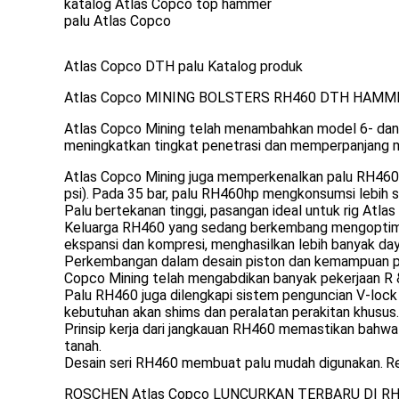
katalog Atlas Copco top hammer
palu Atlas Copco
Atlas Copco DTH palu Katalog produk
Atlas Copco MINING BOLSTERS RH460 DTH HAMM
Atlas Copco Mining telah menambahkan model 6- dan 
meningkatkan tingkat penetrasi dan memperpanjang ma
Atlas Copco Mining juga memperkenalkan palu RH460hp
psi).
Pada 35 bar, palu RH460hp mengkonsumsi lebih sed
Palu bertekanan tinggi, pasangan ideal untuk rig At
Keluarga RH460 yang sedang berkembang mengoptimalk
ekspansi dan kompresi, menghasilkan lebih banyak da
Perkembangan dalam desain piston dan kemampuan pel
Copco Mining telah mengabdikan banyak pekerjaan R &
Palu RH460 juga dilengkapi sistem penguncian V-loc
kebutuhan akan shims dan peralatan perakitan khusus.
Prinsip kerja dari jangkauan RH460 memastikan bahw
tanah.
Desain seri RH460 membuat palu mudah digunakan.
Re
ROSCHEN Atlas Copco LUNCURKAN TERBARU DI R