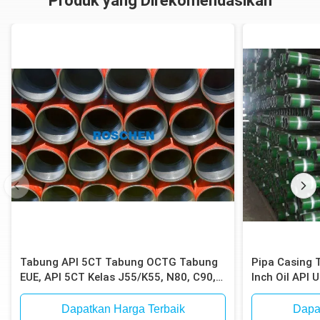
Produk yang Direkomendasikan
Tabung API 5CT Tabung OCTG Tabung
Pipa Casing 
EUE, API 5CT Kelas J55/K55, N80, C90,
Inch Oil API
C95, P110, Berakhir EUE
Dapatkan Harga Terbaik
Dapa