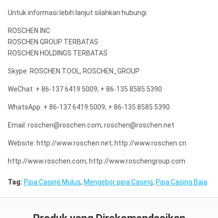
75.95mm
"/91.95mm
H
724.4
58.3
"/63.5mm
"/96.0mm
Untuk informasi lebih lanjut silahkan hubungi:
3,93 "/
4.630
HW
51.19
113
331.1
3.345 "/
4.827 "/
ROSCHEN INC
99,82 mm
"/117.6mm
P
1180.4
95.1
85.0mm
122.6mm
ROSCHEN GROUP TERBATAS
4.84 "/
5.660 "/
ROSCHEN HOLDINGS TERBATAS
PW
65.23
144
494.8
122.94mm
143.7mm
Skype: ROSCHEN.TOOL, ROSCHEN_GROUP
WeChat: + 86-137 6419 5009; + 86-135 8585 5390
WhatsApp: + 86-137 6419 5009; + 86-135 8585 5390
Email: roschen@roschen.com; roschen@roschen.net
Website: http://www.roschen.net; http://www.roschen.cn
http://www.roschen.com; http://www.roschengroup.com
Tag:
Pipa Casing Mulus
,
Mengebor pipa Casing
,
Pipa Casing Baja