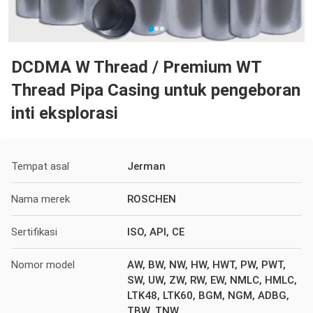
DCDMA W Thread / Premium WT
Thread Pipa Casing untuk pengeboran
inti eksplorasi
Tempat asal
Jerman
Nama merek
ROSCHEN
Sertifikasi
ISO, API, CE
Nomor model
AW, BW, NW, HW, HWT, PW, PWT,
SW, UW, ZW, RW, EW, NMLC, HMLC,
LTK48, LTK60, BGM, NGM, ADBG,
TBW, TNW