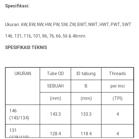
Spesifikasi:
Ukuran: AW, BW, NW, HW, PW, SW, ZW, BWT, NWT, HWT, PWT, SWT
146, 131, 116, 101, 86, 76, 66, 56 & 46mm.
SPESIFIKASI TEKNIS
UKURAN
Tube OD
ID tabung
Threads
SEBUAH
B
per inci
(mm)
(mm)
(TPI)
146
143.3
133.3
4
(143/134)
131
128.4
118.4
4
(128/119)