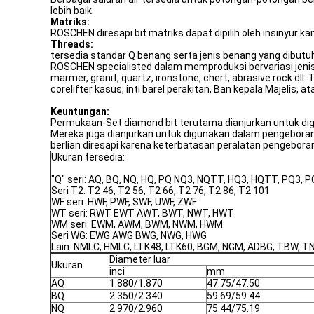
lebih baik.
Matriks:
ROSCHEN diresapi bit matriks dapat dipilih oleh insinyur kam
Threads:
tersedia standar Q benang serta jenis benang yang dibutuh
ROSCHEN specialisted dalam memproduksi bervariasi jenis 
marmer, granit, quartz, ironstone, chert, abrasive rock dll.
corelifter kasus, inti barel perakitan, Ban kepala Majelis, at
Keuntungan:
Permukaan-Set diamond bit terutama dianjurkan untuk digu
Mereka juga dianjurkan untuk digunakan dalam pengebora
berlian diresapi karena keterbatasan peralatan pengebora
Ukuran tersedia:
"Q" seri: AQ, BQ, NQ, HQ, PQ NQ3, NQTT, HQ3, HQTT, PQ3, 
Seri T2: T2 46, T2 56, T2 66, T2 76, T2 86, T2 101
WF seri: HWF, PWF, SWF, UWF, ZWF
WT seri: RWT EWT AWT, BWT, NWT, HWT
WM seri: EWM, AWM, BWM, NWM, HWM
Seri WG: EWG AWG BWG, NWG, HWG
Lain: NMLC, HMLC, LTK48, LTK60, BGM, NGM, ADBG, TBW, TN
Diameter luar
Ukuran
inci
mm
AQ
1.880/1.870
47.75/47.50
BQ
2.350/2.340
59.69/59.44
NQ
2.970/2.960
75.44/75.19