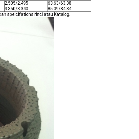
2.505/2.495
63.63/63.38
3.350/3.340
85.09/84.84
n speicifations rinci atau Katalog.