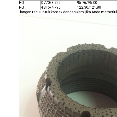
HQ
3.770/3.755
95.76/95.38
PQ
4.815/4.795
122.30/121.80
Jangan ragu untuk kontak dengan kami jika Anda memerluka