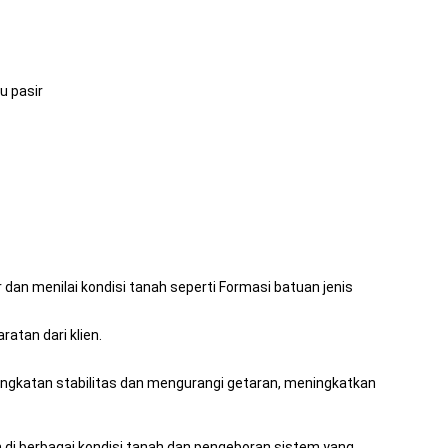
u pasir
dan menilai kondisi tanah seperti Formasi batuan jenis
atan dari klien.
katan stabilitas dan mengurangi getaran, meningkatkan
 di berbagai kondisi tanah dan pengeboran sistem yang