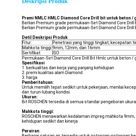
Deskripsi Produk
Premi NMLC HMLC Diamond Core Drill bit untuk beton / g
Berlian Premium grade permukaan-Set Diamond Core Drill 
Berlian Premium grade permukaan-Set Diamond Core Drill B
Detil Deskripsi Produk
Fitur:
Penetrasi yang tinggi tingkat, kecepatan tin
Mahkota tinggi:
9mm, 12mm, dan 16mm
Sertifikat:
ISO
Permukaan-Set Diamond Core Drill Bit Hmlc untuk beton / g
Spesifikasi
1. berkualitas dan kerja yang panjang kehidupan
2. premi kualitas alam Diamond
3. harga
Pemberitahuan:
Untuk memilih tepat sedikit untuk pekerjaan, menilai kece
dan turun-lubang kondisi.
Ukuran:
Bit ROSCHEN tersedia di semua standar pengeboran ukuran.
Mahkota tinggi:
ROSCHEN menawarkan kedalaman impreg mahkota 9mm, 12m
kehidupan sedikit dan kinerja.
Perairan:
Berbagai saluran air tersedia untuk potongan-potongan be