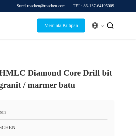
Surel roschen@roschen.com
TEL: 86-137-64195009


Meminta Kutipan
MLC Diamond Core Drill bit
 granit / marmer batu
man
SCHEN