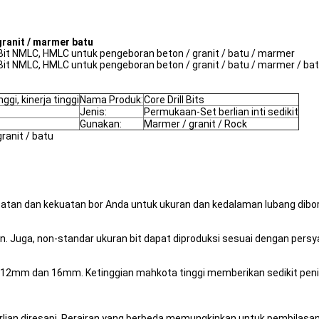
ranit / marmer batu
Bit NMLC, HMLC untuk pengeboran beton / granit / batu / marmer
it NMLC, HMLC untuk pengeboran beton / granit / batu / marmer / bat
ggi, kinerja tinggi
Nama Produk:
Core Drill Bits
Jenis:
Permukaan-Set berlian inti sedikit
Gunakan:
Marmer / granit / Rock
ranit / batu
patan dan kekuatan bor Anda untuk ukuran dan kedalaman lubang dibor 
 Juga, non-standar ukuran bit dapat diproduksi sesuai dengan persyar
m dan 16mm. Ketinggian mahkota tinggi memberikan sedikit pening
rlian diresapi. Perairan yang berbeda memungkinkan untuk pembilasan