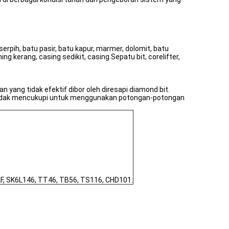
pih, batu pasir, batu kapur, marmer, dolomit, batu
ng kerang, casing sedikit, casing Sepatu bit, corelifter,
yang tidak efektif dibor oleh diresapi diamond bit.
n tidak mencukupi untuk menggunakan potongan-potongan
2F, SK6L146, TT46, TB56, TS116, CHD101.