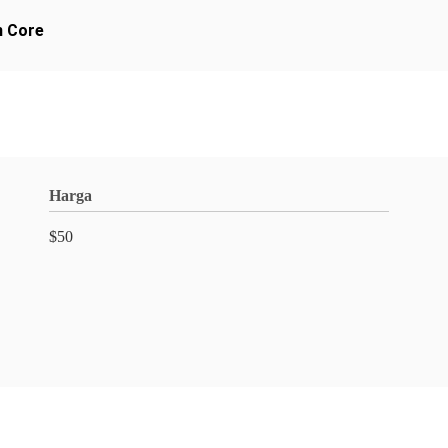
n Core
Harga
$50