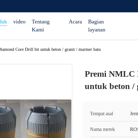
duk
video
Tentang
Acara
Bagian
Kami
layanan
ond Core Drill bit untuk beton / granit / marmer batu
Premi NMLC H
untuk beton /
Tempat asal
Jer
Nama merek
RO