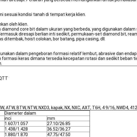
i sesuai kondisi tanah di tempat kerja klien.
kan oleh klien.
diamond core bit dalam ukuran yang berbeda, yang digunakan dalam ser
 Termasuk diresapi berlian inti sedikit, permukaan-set diamond bit, reami
as ditembak, hoist colokan, bor batang, pipa casing, dll.
nakan dalam pengeboran formasi relatif lembut, abrasive dan endapan 
n formasi keras dimana tersedia kecepatan rotasi dan sedikit beba
n.
PQTT
W, ATW, BTW, NTW, NXD3, kapak, NX, NXC, AXT, T6H, 4 9/16, NWD4, 41
Diameter dalam
inci
mm
1.607/1.057
27.10/26.85
1.438/1.428
36.52/36.27
1.880/1.870
47.75/47.50