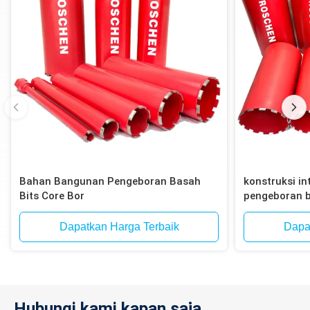
Bahan Bangunan Pengeboran Basah
konstruksi int
Bits Core Bor
pengeboran b
bata, blok
Dapatkan Harga Terbaik
Dapa
Hubungi kami kapan saja