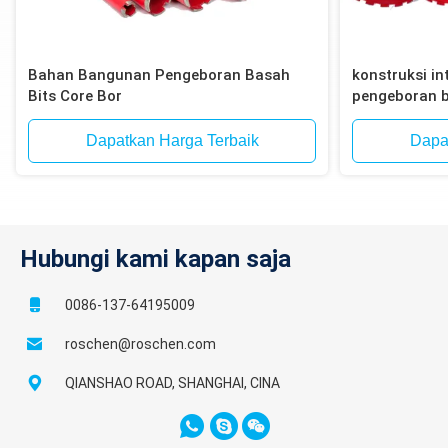
Bahan Bangunan Pengeboran Basah
konstruksi int
Bits Core Bor
pengeboran b
bata, blok
Dapatkan Harga Terbaik
Dapa
Hubungi kami kapan saja
0086-137-64195009
roschen@roschen.com
QIANSHAO ROAD, SHANGHAI, CINA