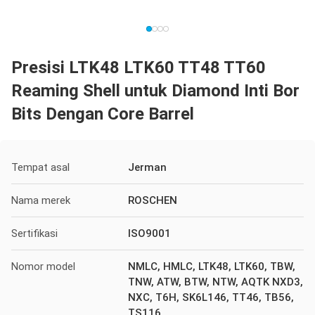
Presisi LTK48 LTK60 TT48 TT60
Reaming Shell untuk Diamond Inti Bor
Bits Dengan Core Barrel
Tempat asal
Jerman
Nama merek
ROSCHEN
Sertifikasi
ISO9001
Nomor model
NMLC, HMLC, LTK48, LTK60, TBW,
TNW, ATW, BTW, NTW, AQTK NXD3,
NXC, T6H, SK6L146, TT46, TB56,
TS116,