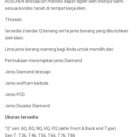
ROSCHEN diresapi bit matriks dapat dipilih oleh insinyur kami
sesuai kondisi tanah di tempat kerja klien.
Threads:
tersedia standar Q benang serta jenis benang yang dibutuhkan
oleh klien.
Lima jenis kerang reaming bagi Anda untuk memilih dari:
Permukaan menetapkan jenis Diamond
Jenis Diamond diresapi
Jenis wolfram karbida
Jenis PCD
Jenis Disadur Diamond
Ukuran tersedia:
"Q" seri: AQ, BQ, NQ, HQ, PQ (akhir Front & Back end Type)
Seri T: T36, T46, T56, T66, T76, T86