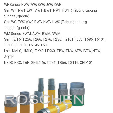
WF Series: HWF, PWF, SWF, UWF, ZWF
Seri WT: RWT EWT AWT, BWT, NWT, HWT (Tabung tabung
tunggal/ganda)
Seri WG: EWG AWG BWG, NWG, HWG (Tabung tabung
tunggal/ganda)
WM Series: EWM, AWM, BWM, NWM
Seri T2 T6: T256, T266, T276, T286, T2101 T676, T686, T6101,
T6116, T6131, T6146, T6H
Lain: NMLC, HMLC, LTK48, LTK60, TBW, TNW, ATW, BTW, NTW,
AQTK
NXD3, NXC, T6H, SK6L146, TT46, TB56, TS116, CHD101