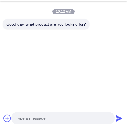
Hubungi Kami
10:12 AM
Good day, what product are you looking for?
Acara
Kasus-Kasus
Berita
Hubungi Kami
TEL:
0086-137-64195009
Kebijakan Privasi
| Cina Kualitas Baik Down Lubang pengeboran Pemasok.
Hak cipta © 2015-2026 ROSCHEN GROUP Semua hak. Dilarang.