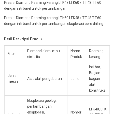
Presisi Diamond Reaming kerang LTK48 LTK60 / TT48 TT60
dengan inti barel untuk pertambangan
Presisi Diamond Reaming kerang LTK60 LTK48 / TT48 TT60
dengan inti barel untuk pertambangan eksplorasi core drilling
Detil Deskripsi Produk
Diamond alami atau
Nama
Reaming
Fitur:
sintetis
Produk:
kerang
Inti bor,
Bagian-
Jenis
Alat-alat pengeboran
Jenis:
bagian
mesin:
alat
konstruksi
Eksplorasi geologi,
pertambangan
LTK48, LTK
eksplorasi,
Nomor