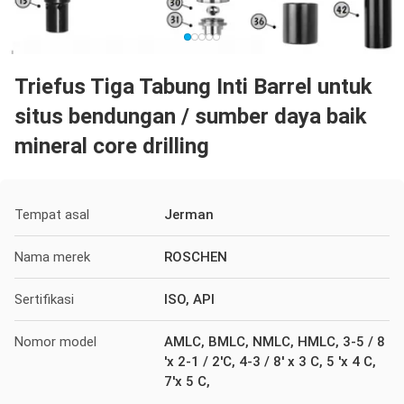
Triefus Tiga Tabung Inti Barrel untuk
situs bendungan / sumber daya baik
mineral core drilling
Tempat asal
Jerman
Nama merek
ROSCHEN
Sertifikasi
ISO, API
Nomor model
AMLC, BMLC, NMLC, HMLC, 3-5 / 8
'x 2-1 / 2'C, 4-3 / 8' x 3 C, 5 'x 4 C,
7'x 5 C,