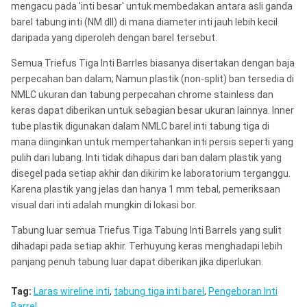
mengacu pada 'inti besar' untuk membedakan antara asli ganda
barel tabung inti (NM dll) di mana diameter inti jauh lebih kecil
4-3 / 8 'x
daripada yang diperoleh dengan barel tersebut.
110.61mm
76.20mm
111.12mm
3 C
Semua Triefus Tiga Inti Barrles biasanya disertakan dengan baja
perpecahan ban dalam; Namun plastik (non-split) ban tersedia di
5 'x 4 C
138.89mm
101.60mm
139.70mm
NMLC ukuran dan tabung perpecahan chrome stainless dan
keras dapat diberikan untuk sebagian besar ukuran lainnya. Inner
7'x 5 C
196.04mm
146.05mm
196.85mm
tube plastik digunakan dalam NMLC barel inti tabung tiga di
mana diinginkan untuk mempertahankan inti persis seperti yang
pulih dari lubang. Inti tidak dihapus dari ban dalam plastik yang
10'x 8 C
259.10mm
202.70mm
260.35mm
disegel pada setiap akhir dan dikirim ke laboratorium terganggu.
Karena plastik yang jelas dan hanya 1 mm tebal, pemeriksaan
visual dari inti adalah mungkin di lokasi bor.
Tabung luar semua Triefus Tiga Tabung Inti Barrels yang sulit
dihadapi pada setiap akhir. Terhuyung keras menghadapi lebih
panjang penuh tabung luar dapat diberikan jika diperlukan.
Tag:
Laras wireline inti
,
tabung tiga inti barel
,
Pengeboran Inti
Barrel