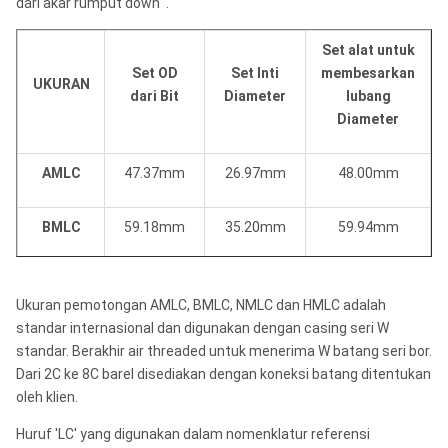
dari akar rumput down '.
Set alat untuk
Set OD
Set Inti
membesarkan
UKURAN
dari Bit
Diameter
lubang
Diameter
AMLC
47.37mm
26.97mm
48.00mm
BMLC
59.18mm
35.20mm
59.94mm
NMLC
74.80mm
51.94mm
75.69mm
Ukuran pemotongan AMLC, BMLC, NMLC dan HMLC adalah
standar internasional dan digunakan dengan casing seri W
HMLC
98.42mm
63.50mm
99.21mm
standar. Berakhir air threaded untuk menerima W batang seri bor.
Dari 2C ke 8C barel disediakan dengan koneksi batang ditentukan
oleh klien.
3-5 / 8 'x
91.31mm
63.50mm
92.07mm
Huruf 'LC' yang digunakan dalam nomenklatur referensi
2-1 / 2'C