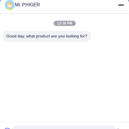
Kontrol Kualitas
Mr. PHIGER
Sitemap
Hubungi Kami
12:36 PM
Good day, what product are you looking for?
Acara
Kasus-Kasus
Berita
Hubungi Kami
TEL:
0086-137-64195009
Kebijakan Privasi
| Cina Kualitas Baik Down Lubang pengeboran Pemasok.