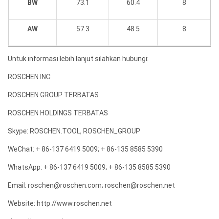
BW
73.1
60.4
8
AW
57.3
48.5
8
Untuk informasi lebih lanjut silahkan hubungi:
ROSCHEN INC
ROSCHEN GROUP TERBATAS
ROSCHEN HOLDINGS TERBATAS
Skype: ROSCHEN.TOOL, ROSCHEN_GROUP
WeChat: + 86-137 6419 5009; + 86-135 8585 5390
WhatsApp: + 86-137 6419 5009; + 86-135 8585 5390
Email: roschen@roschen.com; roschen@roschen.net
Website: http://www.roschen.net