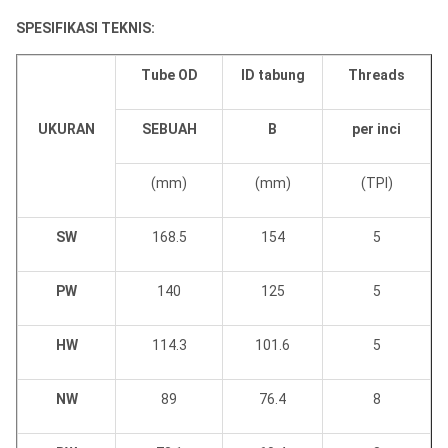
SPESIFIKASI TEKNIS:
Tube OD
ID tabung
Threads
UKURAN
SEBUAH
B
per inci
(mm)
(mm)
(TPI)
SW
168.5
154
5
PW
140
125
5
HW
114.3
101.6
5
NW
89
76.4
8