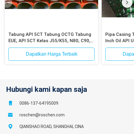
Tabung API 5CT Tabung OCTG Tabung
Pipa Casing 
EUE, API 5CT Kelas J55/K55, N80, C90,
Inch Oil API
C95, P110, Berakhir EUE
Dapatkan Harga Terbaik
Dapa
Hubungi kami kapan saja
0086-137-64195009
roschen@roschen.com
QIANSHAO ROAD, SHANGHAI, CINA