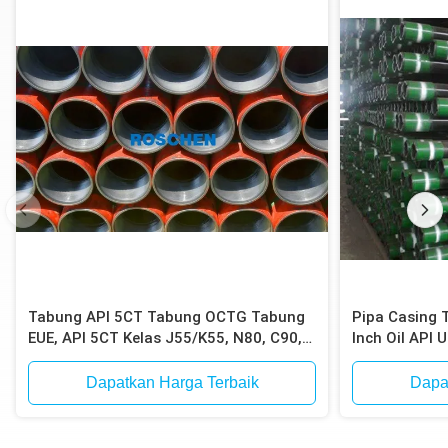
8 "
8 5/8 "
193,7
7 7/8 "
174,7
Tabung API 5CT Tabung OCTG Tabung
Pipa Casing 
EUE, API 5CT Kelas J55/K55, N80, C90,
Inch Oil API
C95, P110, Berakhir EUE
Dapatkan Harga Terbaik
Dapa