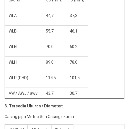
Ukuran
OD (mm)
ID (mm)
WLA
44,7
37,3
WLB
55,7
46,1
WLN
70.0
60.2
WLH
89.0
78,0
WLP (PHD)
114,5
101,5
AW / AWJ / awy
43,7
30,7
3. Tersedia Ukuran / Diameter:
BW / BWJ / BWY
54.0
38.0
Casing pipa Metric Seri Casing ukuran:
NW / NWY
66,8
51,0