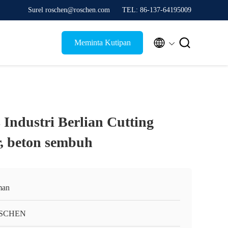
Surel roschen@roschen.com
TEL: 86-137-64195009


Meminta Kutipan
 Industri Berlian Cutting
, beton sembuh
man
SCHEN