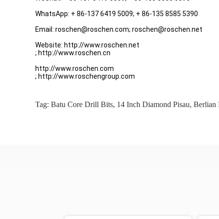
WhatsApp: + 86-137 6419 5009; + 86-135 8585 5390
Email: roschen@roschen.com; roschen@roschen.net
Website: http://www.roschen.net
; http://www.roschen.cn
http://www.roschen.com
; http://www.roschengroup.com
Tag:
Batu Core Drill Bits
,
14 Inch Diamond Pisau
,
Berlian