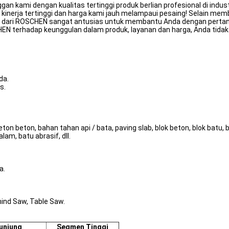
 kami dengan kualitas tertinggi produk berlian profesional di industr
 kinerja tertinggi dan harga kami jauh melampaui pesaing! Selain mem
an dari ROSCHEN sangat antusias untuk membantu Anda dengan pertan
terhadap keunggulan dalam produk, layanan dan harga, Anda tidak ak
da.
s.
on beton, bahan tahan api / bata, paving slab, blok beton, blok batu, 
lam, batu abrasif, dll.
a.
ind Saw, Table Saw.
unjung
Segmen Tinggi