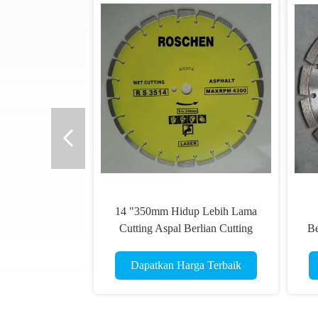
Profesional Berlian Cutting Alat 9
Ø12
inch Cutting Blade untuk aspal /
To
beton
Dapatkan Harga Terbaik