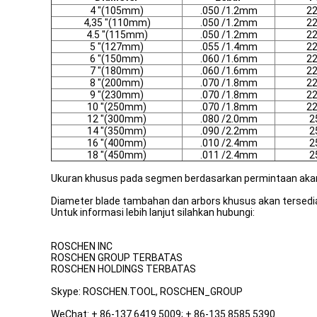
4 "(105mm)
.050 /1.2mm
2
4,35 "(110mm)
.050 /1.2mm
2
4.5 "(115mm)
.050 /1.2mm
2
5 "(127mm)
.055 /1.4mm
2
6 "(150mm)
.060 /1.6mm
2
7 "(180mm)
.060 /1.6mm
2
8 "(200mm)
.070 /1.8mm
2
9 "(230mm)
.070 /1.8mm
2
10 "(250mm)
.070 /1.8mm
2
12 "(300mm)
.080 /2.0mm
2
14 "(350mm)
.090 /2.2mm
2
16 "(400mm)
.010 /2.4mm
2
18 "(450mm)
.011 /2.4mm
2
Ukuran khusus pada segmen berdasarkan permintaan akan
Diameter blade tambahan dan arbors khusus akan tersedia 
Untuk informasi lebih lanjut silahkan hubungi:
ROSCHEN INC
ROSCHEN GROUP TERBATAS
ROSCHEN HOLDINGS TERBATAS
Skype: ROSCHEN.TOOL, ROSCHEN_GROUP
WeChat: + 86-137 6419 5009; + 86-135 8585 5390