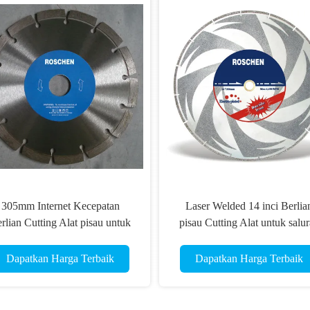
 "14" 16 "18" Berlian Cutting
Batu Inti Bor Bits 2 "Diamo
ols Tersusun Pola Konstruksi
Tools Cutting untuk presisi 
Pisau
akurasi pengeboran lubang
Dapatkan Harga Terbaik
Dapatkan Harga Terbaik