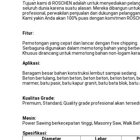
Tujuan kami di ROSCHEN adalah untuk menyediakan pelanggan
seluruh dunia karena suatu alasan. Mereka dibangun untuk
profesional, perwakilan penjualan dan dukungan pelangg
Kami yakin Anda akan 100% puas dengan komitmen ROSCHEN 
Fitur:
Pemotongan yang cepat dan lancar dengan free chipping.
Serbaguna digunakan dalam memotong bahan yang berbe
Khusus dirancang untuk memotong bahan non-logam kera
Aplikasi:
Beragam besar bahan konstruksi lembut sampai sedang.
Beton bertulang, beton beton, beton beton, beton beton, bet
marmer, batu pasir, batu kapur granit, batu bata blok, batu a
Kualitas Grade:
Premium, Standard, Quality grade profesional akan tersedi
Mesin:
Power Sawing berkecepatan tinggi, Masonry Saw, Walk Beh
Spesifikasi:
Diameter
Lebar
P