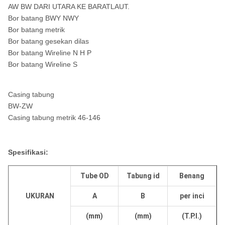
AW BW DARI UTARA KE BARATLAUT.
Bor batang BWY NWY
Bor batang metrik
Bor batang gesekan dilas
Bor batang Wireline N H P
Bor batang Wireline S
Casing tabung
BW-ZW
Casing tabung metrik 46-146
Spesifikasi:
Tube OD
Tabung id
Benang
UKURAN
A
B
per inci
(mm)
(mm)
(T.P.I.)