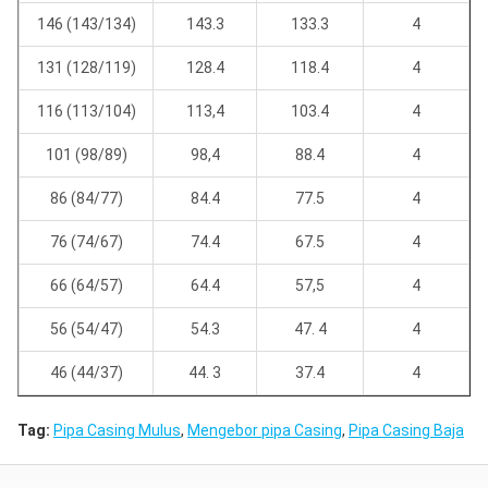
146 (143/134)
143.3
133.3
4
131 (128/119)
128.4
118.4
4
116 (113/104)
113,4
103.4
4
101 (98/89)
98,4
88.4
4
86 (84/77)
84.4
77.5
4
76 (74/67)
74.4
67.5
4
66 (64/57)
64.4
57,5
4
56 (54/47)
54.3
47. 4
4
46 (44/37)
44. 3
37.4
4
Tag:
Pipa Casing Mulus
,
Mengebor pipa Casing
,
Pipa Casing Baja