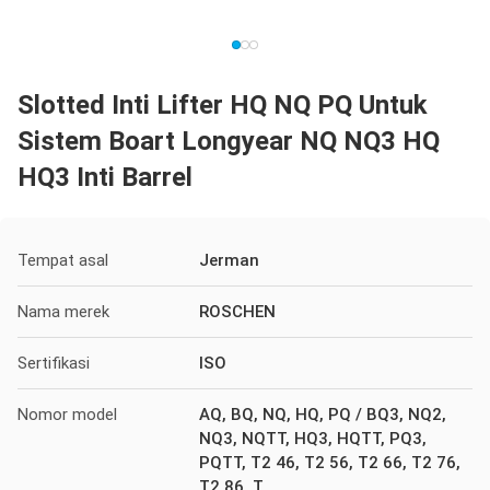
Slotted Inti Lifter HQ NQ PQ Untuk
Sistem Boart Longyear NQ NQ3 HQ
HQ3 Inti Barrel
Tempat asal
Jerman
Nama merek
ROSCHEN
Sertifikasi
ISO
Nomor model
AQ, BQ, NQ, HQ, PQ / BQ3, NQ2,
NQ3, NQTT, HQ3, HQTT, PQ3,
PQTT, T2 46, T2 56, T2 66, T2 76,
T2 86, T