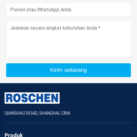
Kirim sekarang
QIANSHAO ROAD, SHANGHAI, CINA
Produk