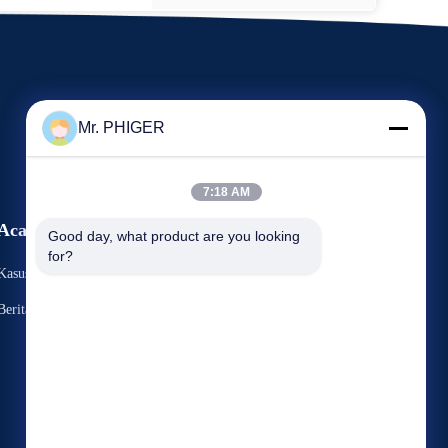
Mr. PHIGER
7:18 AM
Acara
Good day, what product are you looking 
Meminta Kutipan
for?
Kasus-Kasus
TEL:
86-137-64195009
Berita
Fax: 86-021-54380177



