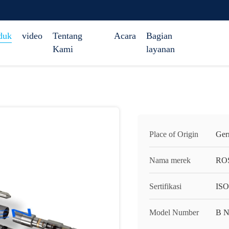
duk
video
Tentang
Acara
Bagian
Kami
layanan
Place of Origin
Ger
Nama merek
RO
Sertifikasi
ISO
Model Number
B N