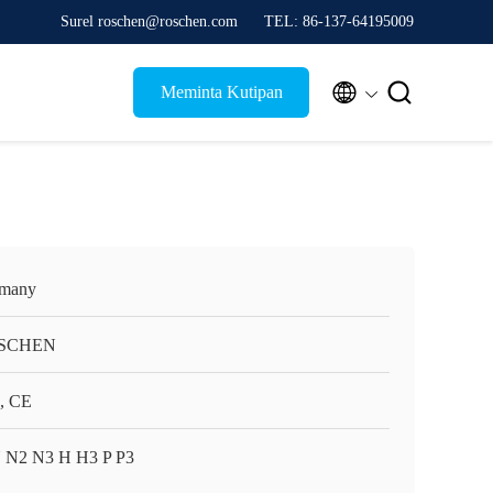
Surel roschen@roschen.com
TEL: 86-137-64195009


Meminta Kutipan
many
SCHEN
, CE
 N2 N3 H H3 P P3