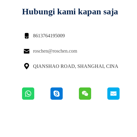
Hubungi kami kapan saja

8613764195009

roschen@roschen.com

QIANSHAO ROAD, SHANGHAI, CINA