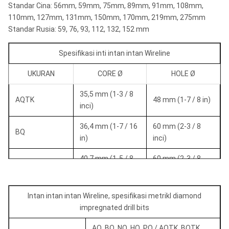
Standar Cina: 56mm, 59mm, 75mm, 89mm, 91mm, 108mm,
110mm, 127mm, 131mm, 150mm, 170mm, 219mm, 275mm
Standar Rusia: 59, 76, 93, 112, 132, 152 mm
Spesifikasi inti intan intan Wireline
UKURAN
CORE Ø
HOLE Ø
35,5 mm (1-3 / 8
AQTK
48 mm (1-7 / 8 in)
inci)
36,4 mm (1-7 / 16
60 mm (2-3 / 8
BQ
in)
inci)
40,7 mm (1-5 / 8
60 mm (2-3 / 8
BQTK
inci)
inci)
47,6 mm (1-7 / 8
Intan intan intan Wireline, spesifikasi metrikl diamond
NQ
75,7 mm (3 inci)
inci)
impregnated drill bits
NQTK (NQ2 ")
50,6 mm (2 inci)
75,7 mm (3 inci)
AQ, BQ, NQ, HQ, PQ / AQTK, BQTK,