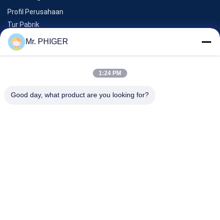
Profil Perusahaan
Tur Pabrik
Kontrol Kualitas
Mr. PHIGER
Sitemap
Hubungi Kami
1:24 PM
Good day, what product are you looking for?
Acara
Kasus-Kasus
Berita
Hubungi Kami
TEL:
0086-137-64195009