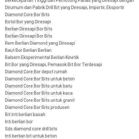
Berkecepatan Tinggi dari Pemotong Panas yang Diresapi dengan
Core Bits:
T6S-131, T6S-146
Dirumum dan Pabrik Drill Bit yang Diresapi, Importir, Eksportir
Diamond Core Bor Bits
Seri B (IS03552-1)
B36, B46, B56, B66, B76, B86, B101,
Botol Bor yang Diresapi
Bit Inti Metrik:
B116, B131, B146
Berlian Diresapi Bor Bits
Semua standar
CDDA, DCDMA, Crealius, dan ukuran
Berlian Diresapi Bor Bits
lainnya:
ISO.
Rem Berlian Diamond yang Diresapi
Baut Bor Berlian Berlian
Balsem Eksperimental Berlian Kinetik
Bit Bor yang Diresapi, Pemasok Bit Bor Terdesapi
Diamond Core Bor depot rumah
Diamond Core Bor Bits untuk beton
Diamond Core Bor Bits untuk batu
Diamond Core Bor Bits untuk kaca
Diamond Core Bor Bits untuk granit
Diamond Core Bor Bits produsen
Bit inti berlian basah
Inti berlian bor
Sds diamond core drill bits
Inti berlian bit untuk beton