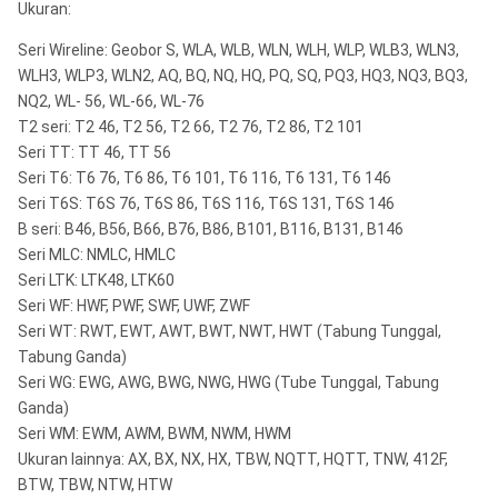
Ukuran:
Seri Wireline: Geobor S, WLA, WLB, WLN, WLH, WLP, WLB3, WLN3,
WLH3, WLP3, WLN2, AQ, BQ, NQ, HQ, PQ, SQ, PQ3, HQ3, NQ3, BQ3,
NQ2, WL- 56, WL-66, WL-76
T2 seri: T2 46, T2 56, T2 66, T2 76, T2 86, T2 101
Seri TT: TT 46, TT 56
Seri T6: T6 76, T6 86, T6 101, T6 116, T6 131, T6 146
Seri T6S: T6S 76, T6S 86, T6S 116, T6S 131, T6S 146
B seri: B46, B56, B66, B76, B86, B101, B116, B131, B146
Seri MLC: NMLC, HMLC
Seri LTK: LTK48, LTK60
Seri WF: HWF, PWF, SWF, UWF, ZWF
Seri WT: RWT, EWT, AWT, BWT, NWT, HWT (Tabung Tunggal,
Tabung Ganda)
Seri WG: EWG, AWG, BWG, NWG, HWG (Tube Tunggal, Tabung
Ganda)
Seri WM: EWM, AWM, BWM, NWM, HWM
Ukuran lainnya: AX, BX, NX, HX, TBW, NQTT, HQTT, TNW, 412F,
BTW, TBW, NTW, HTW