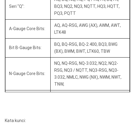
Seri "Q":
BQ3, NQ2, NQ3, NQTT, HQ3, HQTT,
NQ3
45 mm (1-3 / 8 in)
75,7 mm (3 inci)
PQ3, PQTT
63,5 mm (2-1 / 2
96 mm (3-3 / 8
HQ
AQ, AQ-RSG, AWG (AX), AWM, AWT,
inci)
inci)
A-Gauge Core Bits:
LTK48
61,1 mm (2-3 / 8
96 mm (3-3 / 8
HQ3
BQ, BQ-RSG, BQ-2.400, BQ3, BWG
inci)
inci)
Bit B-Gauge Bits:
(BX), BWM, BWT, LTK60, TBW
85 mm (3-3 / 8
122,6 mm (4-7 / 8
PQ3
NQ, NQ-RSG, NQ-3.032, NQ2, NQ2-
inci)
inci)
RSG, NQ3 / NQTT, NQ3-RSG, NQ3-
N-Gauge Core Bits:
3.032, NMLC, NWG (NX), NWM, NWT,
122,6 mm (4-7 / 8
PQ3
83 mm (3-1 / 4 in)
TNW,
inci)
HQ, HQ-RSG, HQ-3.830, HQ-3.895,
HQ3 / HQTT, HQ3-RSG, HQ3-3.895,
H-Gauge Core Bits:
HMLC, HWF-Panjang, HWF-Pendek,
HWG (HX), HWT
Kata kunci:
P-Gauge Core Bits:
PQ, PQ3, PWF-Panjang, PWF-Pendek