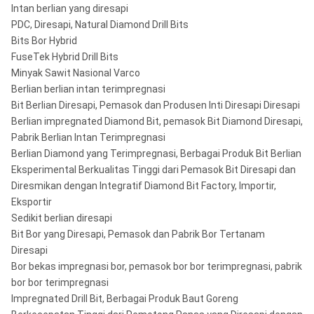
Intan berlian yang diresapi
S-Gauge Core Bits:
SWF-Long, SWF-Short
PDC, Diresapi, Natural Diamond Drill Bits
Bits Bor Hybrid
U-Gauge Core Bits:
UWF-Long, UWF-Pendek
FuseTek Hybrid Drill Bits
Z-Gauge Core Bits:
ZWF-Panjang, ZWF-Pendek
Minyak Sawit Nasional Varco
Berlian berlian intan terimpregnasi
Seri T:
T36, T46, T56, T66, T76, T86, T101
Bit Berlian Diresapi, Pemasok dan Produsen Inti Diresapi Diresapi
Berlian impregnated Diamond Bit, pemasok Bit Diamond Diresapi,
TT46, TT56, TT66, TT76, TT86,
TT Seri:
Pabrik Berlian Intan Terimpregnasi
TT101
Berlian Diamond yang Terimpregnasi, Berbagai Produk Bit Berlian
Eksperimental Berkualitas Tinggi dari Pemasok Bit Diresapi dan
T2 46, T2 56, T2 66, T2 76, T2 86, T2
Seri T2:
Diresmikan dengan Integratif Diamond Bit Factory, Importir,
101
Eksportir
Seri TB Metric Core
TB36, TB46, TB56, TB66, TB76,
Sedikit berlian diresapi
Bits:
TB86, TB101
Bit Bor yang Diresapi, Pemasok dan Pabrik Bor Tertanam
Diresapi
Seri T6 Metric Core
T6-76, T6-86, T6-101, T6-116, T6-
Bor bekas impregnasi bor, pemasok bor bor terimpregnasi, pabrik
Bits:
131, T6-146
bor bor terimpregnasi
Impregnated Drill Bit, Berbagai Produk Baut Goreng
T6S Series Metric
T6S-76, T6S-86, T6S-101, T6S-116,