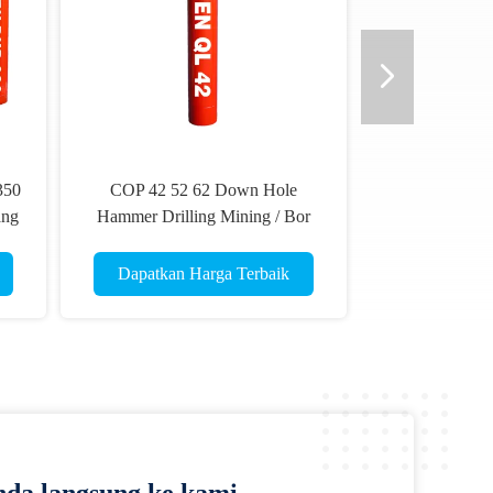
350
COP 42 52 62 Down Hole
ang
Hammer Drilling Mining / Bor
Udara Tekanan Rendah Hammer
Mine Machine
Dapatkan Harga Terbaik