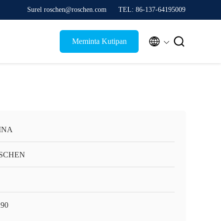
Surel roschen@roschen.com
TEL: 86-137-64195009


Meminta Kutipan
INA
SCHEN
90