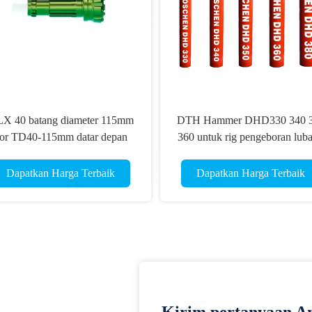
X 40 batang diameter 115mm
DTH Hammer DHD330 340 
or TD40-115mm datar depan
360 untuk rig pengeboran lub
TH tombol bit COP 44 Emas
ledakan
kecepatan bit
Dapatkan Harga Terbaik
Dapatkan Harga Terbaik