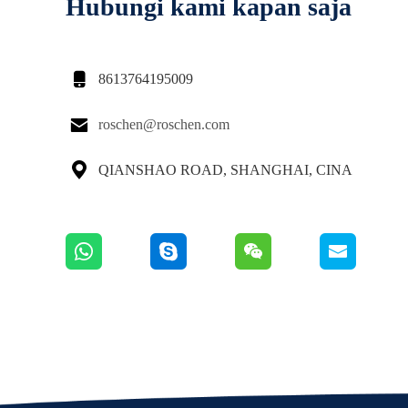
Hubungi kami kapan saja

8613764195009

roschen@roschen.com

QIANSHAO ROAD, SHANGHAI, CINA