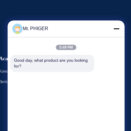
Mr. PHIGER
5:49 PM
Acara
Good day, what product are you looking 
Meminta Kutipan
for?
Kasus-Kasus
TEL:
86-137-64195009
Berita
Fax: 86-021-54380177



