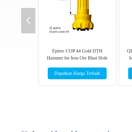
Epiroc COP 44 Gold DTH
QL
Hammer for Iron Ore Blast Hole
b
Drilling with 4-inch Size and 12-
D
spline Shank for 110-130mm Hole
Dapatkan Harga Terbaik
Range Pengeboran dengan ukuran
4 inci dan 12-spline