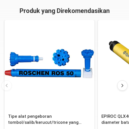
Produk yang Direkomendasikan
Tipe alat pengeboran
EPIROC QLX4
tombol/salib/kerucut/tricone yang
diameter ba
efisien untuk pengeboran dengan palu
12-Spline un