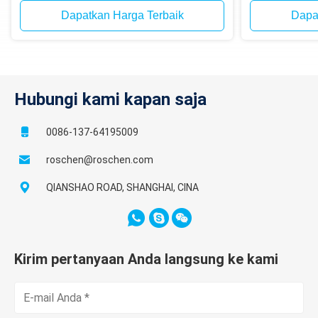
ke dalam lubang
ledakan bijih 
Dapatkan Harga Terbaik
Dapa
Hubungi kami kapan saja
0086-137-64195009
roschen@roschen.com
QIANSHAO ROAD, SHANGHAI, CINA
Kirim pertanyaan Anda langsung ke kami