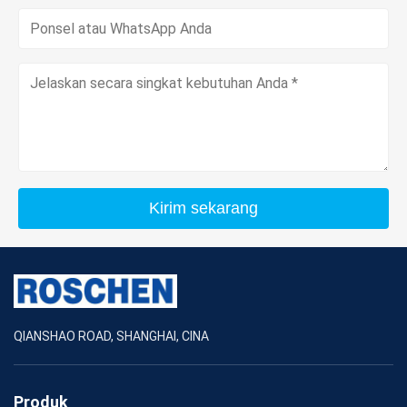
Kirim sekarang
QIANSHAO ROAD, SHANGHAI, CINA
Produk