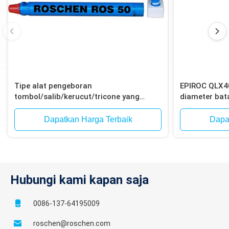
Tipe alat pengeboran
EPIROC QLX4
tombol/salib/kerucut/tricone yang
diameter ba
efisien untuk pengeboran dengan palu
12-Spline un
ke dalam lubang
ledakan bijih 
Dapatkan Harga Terbaik
Dapa
Hubungi kami kapan saja
0086-137-64195009
roschen@roschen.com