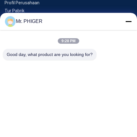
Profil Perusahaan
Tur Pabrik
Kontrol Kualitas
Mr. PHIGER
Sitemap
Hubungi Kami
9:28 PM
Good day, what product are you looking for?
Acara
Kasus-Kasus
Berita
Hubungi Kami
TEL:
0086-137-64195009