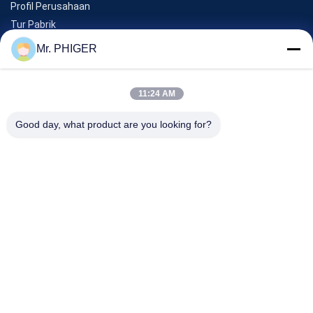
Profil Perusahaan
Tur Pabrik
Kontrol Kualitas
Mr. PHIGER
Sitemap
Hubungi Kami
11:24 AM
Good day, what product are you looking for?
Acara
Kasus-Kasus
Berita
Hubungi Kami
TEL:
0086-137-64195009