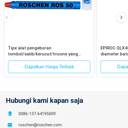
Tipe alat pengeboran
EPIROC QLX4
tombol/salib/kerucut/tricone yang
diameter ba
efisien untuk pengeboran dengan palu
12-Spline un
ke dalam lubang
ledakan bijih 
Dapatkan Harga Terbaik
Dapa
Hubungi kami kapan saja
0086-137-64195009
roschen@roschen.com