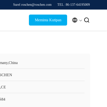
Surel roschen@roschen.com
TEL: 86-137-64195009


Meminta Kutipan
many,China
SCHEN
,CE
S84