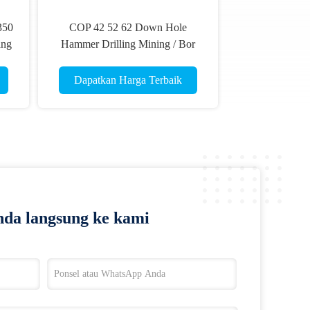
350
COP 42 52 62 Down Hole
ang
Hammer Drilling Mining / Bor
Udara Tekanan Rendah Hammer
Mine Machine
Dapatkan Harga Terbaik
da langsung ke kami