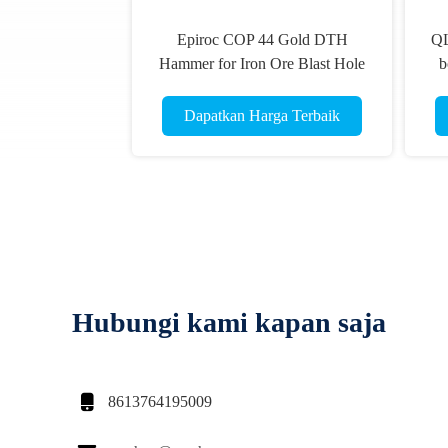
Epiroc COP 44 Gold DTH
QL
Hammer for Iron Ore Blast Hole
b
Drilling with 4-inch Size and 12-
D
spline Shank for 110-130mm Hole
Dapatkan Harga Terbaik
Range Pengeboran dengan ukuran
4 inci dan 12-spline
Hubungi kami kapan saja

8613764195009