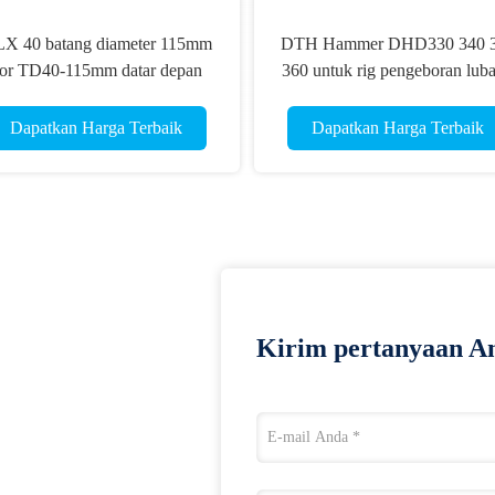
X 40 batang diameter 115mm
DTH Hammer DHD330 340 
or TD40-115mm datar depan
360 untuk rig pengeboran lub
TH tombol bit COP 44 Emas
ledakan
kecepatan bit
Dapatkan Harga Terbaik
Dapatkan Harga Terbaik
Kirim pertanyaan An