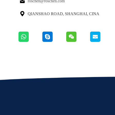

roschen@roschen.com

QIANSHAO ROAD, SHANGHAI, CINA