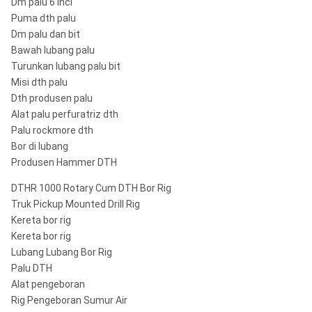
Dm palu 6 inci
Puma dth palu
Dm palu dan bit
Bawah lubang palu
Turunkan lubang palu bit
Misi dth palu
Dth produsen palu
Alat palu perfuratriz dth
Palu rockmore dth
Bor di lubang
Produsen Hammer DTH
DTHR 1000 Rotary Cum DTH Bor Rig
Truk Pickup Mounted Drill Rig
Kereta bor rig
Kereta bor rig
Lubang Lubang Bor Rig
Palu DTH
Alat pengeboran
Rig Pengeboran Sumur Air