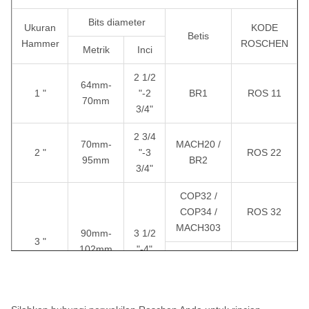
QL50
API 2 3/8
¢ 135-
ROS 52
5 "
"Reg / API 3
¢
Bits diameter
Ukuran
KODE
ROS 54
Betis
1/2" Reg
155mm
SD5
Hammer
ROSCHEN
Metrik
Inci
2 1/2
M50
64mm-
1 "
"-2
BR1
ROS 11
70mm
3/4"
DHD360
2 3/4
70mm-
MACH20 /
COP64
2 "
"-3
ROS 22
95mm
BR2
3/4"
QL60
¢ 155-
ROS 62
API 3 1/2
6 "
¢
COP32 /
ROS 64
"Reg
190mm
SD6
COP34 /
ROS 32
MACH303
90mm-
3 1/2
3 "
102mm
"-4"
M60
M30 /
DHD3.5 /
ROS 34
BR3
DHD380