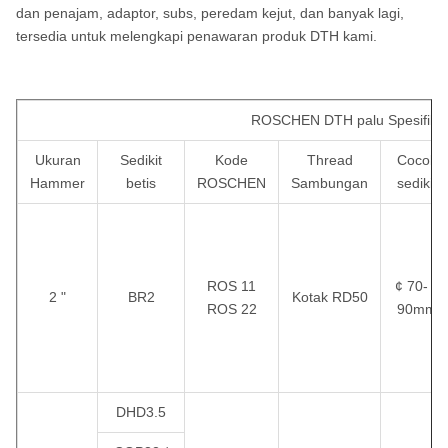
dan penajam, adaptor, subs, peredam kejut, dan banyak lagi,
tersedia untuk melengkapi penawaran produk DTH kami.
ROSCHEN DTH palu Spesifikas
Ukuran
Sedikit
Kode
Thread
Cocok
Hammer
betis
ROSCHEN
Sambungan
sedikit
ROS 11
¢ 70- ¢
2 "
BR2
Kotak RD50
ROS 22
90mm
DHD3.5