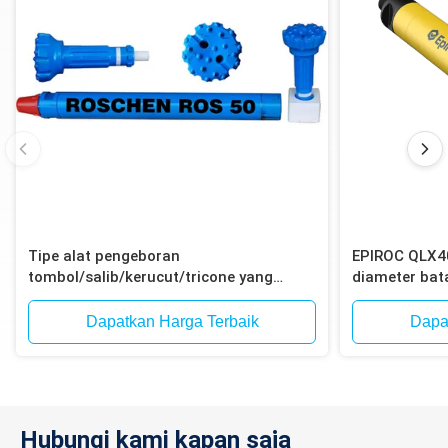
Tipe alat pengeboran
EPIROC QLX4
tombol/salib/kerucut/tricone yang
diameter ba
efisien untuk pengeboran dengan palu
12-Spline un
ke dalam lubang
ledakan bijih 
Dapatkan Harga Terbaik
Dapa
Hubungi kami kapan saja