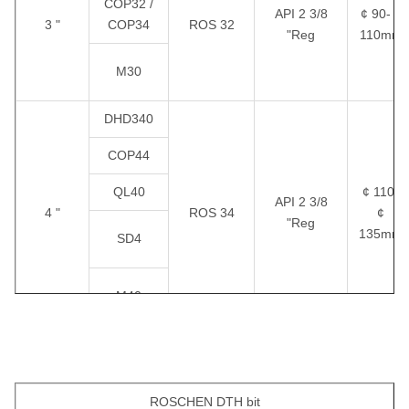
COP32 /
API 2 3/8
¢ 90- ¢
3 "
COP34
ROS 32
"Reg
110mm
M30
DHD340
COP44
QL40
¢ 110-
API 2 3/8
4 "
ROS 34
¢
"Reg
135mm
SD4
M40
DHD350
COP54
ROSCHEN DTH bit