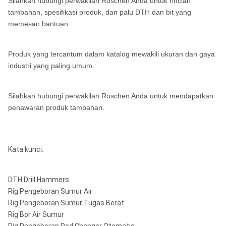
Silahkan hubungi perwakilan Roschen Anda untuk rincian
COP44 /
COP84
tambahan, spesifikasi produk, dan palu DTH dan bit yang
DHD340 /
ROS 42
¢ 195-
ROS 82
API 4 1/2
memesan bantuan.
105mm-
4 1/8
MACH44
8 "
¢
4 "
QL80
ROS 84
"Reg
152mm
"-6"
254mm
SD4 / M40
ROS 44
Produk yang tercantum dalam katalog mewakili ukuran dan gaya
/ QL40
SD8
industri yang paling umum.
COP54 /
DHD350R
ROS 52
SD10
Silahkan hubungi perwakilan Roschen Anda untuk mendapatkan
5 1/4
/ MACH50
133mm-
penawaran produk tambahan.
5 "
"-6
¢ 254-
165mm
API 6 5/8
SD5 / M50
1/2"
10 "
Numa100
ROS 100
¢
"Reg
/ QL50 /
ROS 54
311mm
BR5
Kata kunci:
ROS 100
COP64 /
DHD360 /
ROS 62
DTH Drill Hammers
SD6
DHD1120
Rig Pengeboran Sumur Air
152mm-
4 1/8
6 "
Rig Pengeboran Sumur Tugas Berat
254mm
"-10"
M60 /
¢ 305-
Rig Bor Air Sumur
API 6 5/8
QL60 /
ROS 64
12 "
SD12
ROS 120
¢