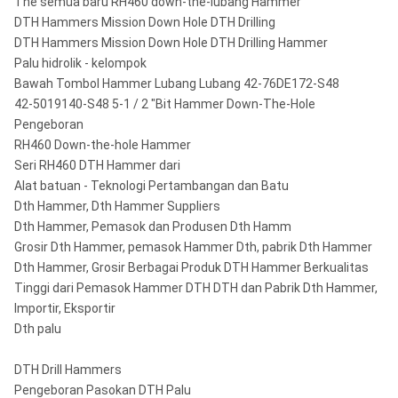
The semua baru RH460 down-the-lubang Hammer
DTH Hammers Mission Down Hole DTH Drilling
DTH Hammers Mission Down Hole DTH Drilling Hammer
Palu hidrolik - kelompok
Bawah Tombol Hammer Lubang Lubang 42-76DE172-S48
42-5019140-S48 5-1 / 2 "Bit Hammer Down-The-Hole
Pengeboran
RH460 Down-the-hole Hammer
Seri RH460 DTH Hammer dari
Alat batuan - Teknologi Pertambangan dan Batu
Dth Hammer, Dth Hammer Suppliers
Dth Hammer, Pemasok dan Produsen Dth Hamm
Grosir Dth Hammer, pemasok Hammer Dth, pabrik Dth Hammer
Dth Hammer, Grosir Berbagai Produk DTH Hammer Berkualitas
Tinggi dari Pemasok Hammer DTH DTH dan Pabrik Dth Hammer,
Importir, Eksportir
Dth palu
DTH Drill Hammers
Pengeboran Pasokan DTH Palu