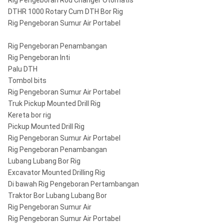
Rig Pengeboran Rod Changer Otomatis
"Reg
Bulroc BR6
445mm
DTHR 1000 Rotary Cum DTH Bor Rig
Rig Pengeboran Sumur Air Portabel
COP84 /
Numa120
DHD380 /
ROS 82
Rig Pengeboran Penambangan
203mm-
8
SD8
8 "
Catatan: Metzke, Remet thread tersedia!
Rig Pengeboran Inti
330mm
"-13"
Palu DTH
QL80 /
ROS 84
Tombol bits
M80
Rig Pengeboran Sumur Air Portabel
SD10
Truk Pickup Mounted Drill Rig
254mm-
10
10 "
ROS 100
Kereta bor rig
380mm
"-15"
NUMA100
Pickup Mounted Drill Rig
Rig Pengeboran Sumur Air Portabel
DHD1120 /
Rig Pengeboran Penambangan
SD12
Lubang Lubang Bor Rig
305mm-
12
12 "
ROS 120
Excavator Mounted Drilling Rig
NUMA120
508mm
"-20"
Di bawah Rig Pengeboran Pertambangan
/
Traktor Bor Lubang Lubang Bor
NUMA125
Rig Pengeboran Sumur Air
Catatan: Metzke, Remet thread tersedia!
Rig Pengeboran Sumur Air Portabel