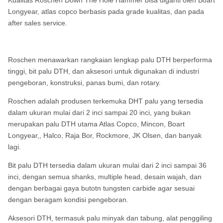
Kualitas Roschen Down The Hole Hammer bisa diganti oleh Boart
Longyear, atlas copco berbasis pada grade kualitas, dan pada
after sales service.
Roschen menawarkan rangkaian lengkap palu DTH berperforma
tinggi, bit palu DTH, dan aksesori untuk digunakan di industri
pengeboran, konstruksi, panas bumi, dan rotary.
Roschen adalah produsen terkemuka DHT palu yang tersedia
dalam ukuran mulai dari 2 inci sampai 20 inci, yang bukan
merupakan palu DTH utama Atlas Copco, Mincon, Boart
Longyear,, Halco, Raja Bor, Rockmore, JK Olsen, dan banyak
lagi.
Bit palu DTH tersedia dalam ukuran mulai dari 2 inci sampai 36
inci, dengan semua shanks, multiple head, desain wajah, dan
dengan berbagai gaya butotn tungsten carbide agar sesuai
dengan beragam kondisi pengeboran.
Aksesori DTH, termasuk palu minyak dan tabung, alat penggiling