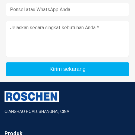
Kirim sekarang
QIANSHAO ROAD, SHANGHAI, CINA
Produk