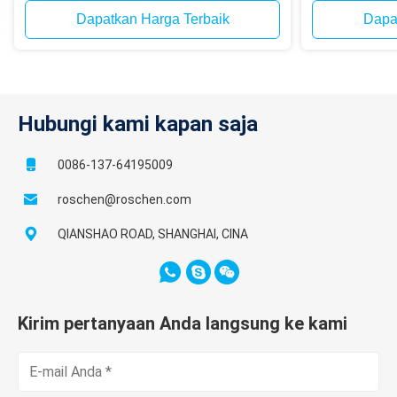
ke dalam lubang
ledakan bijih 
Dapatkan Harga Terbaik
Dapa
Hubungi kami kapan saja
0086-137-64195009
roschen@roschen.com
QIANSHAO ROAD, SHANGHAI, CINA
Kirim pertanyaan Anda langsung ke kami