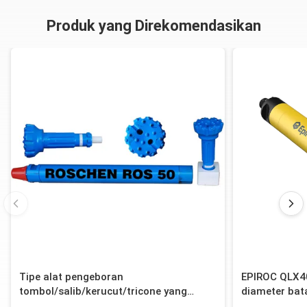
Produk yang Direkomendasikan
Tipe alat pengeboran
EPIROC QLX4
tombol/salib/kerucut/tricone yang
diameter ba
efisien untuk pengeboran dengan palu
12-Spline un