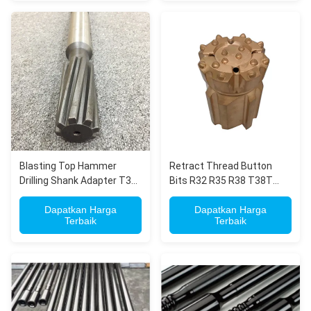
Blasting Top Hammer
Retract Thread Button
Drilling Shank Adapter T38
Bits R32 R35 R38 T38T
T45 T51 Untuk
T45 T51 GT60 untuk
Penambangan Tunneling
Dapatkan Harga
pengeboran penggalian
Dapatkan Harga
Terbaik
Terbaik