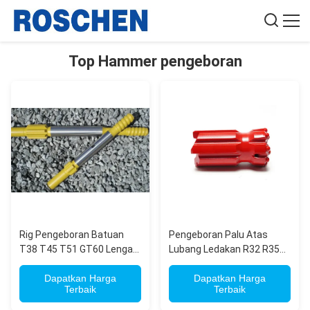
Top Hammer pengeboran
Rig Pengeboran Batuan
Pengeboran Palu Atas
T38 T45 T51 GT60 Lengan
Lubang Ledakan R32 R35
Kopling untuk
R38 T38T T45 T51 GT60
Penambangan Lengan
Dapatkan Harga
Retrac Button Bit
Dapatkan Harga
Terbaik
Terbaik
Kopling Pengeboran Batu