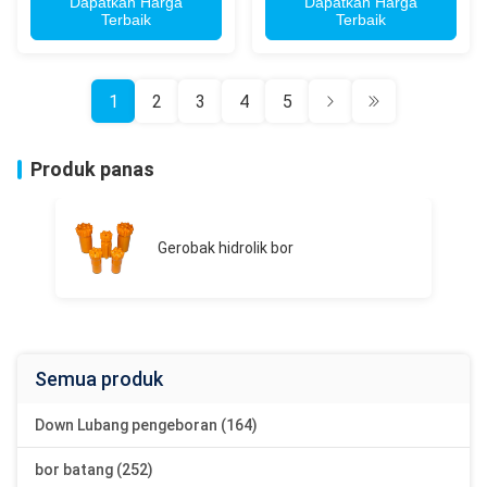
Tunneling
Dapatkan Harga
Dapatkan Harga
Terbaik
Terbaik
1
2
3
4
5
Produk panas
Gerobak hidrolik bor
Semua produk
Down Lubang pengeboran (164)
bor batang (252)