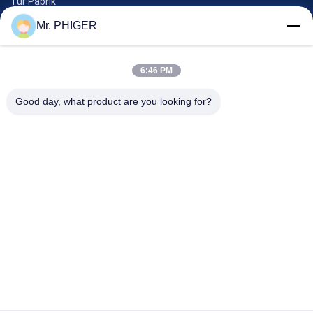
Tur Pabrik
Kontrol Kualitas
Mr. PHIGER
Sitemap
Hubungi Kami
6:46 PM
Good day, what product are you looking for?
Acara
Kasus-Kasus
Berita
Hubungi Kami
TEL:
0086-137-64195009