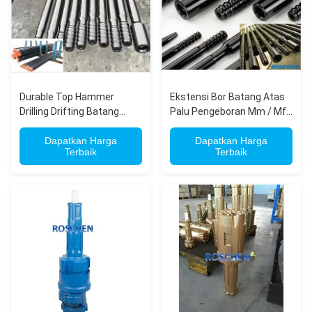
Durable Top Hammer
Ekstensi Bor Batang Atas
Drilling Drifting Batang
Palu Pengeboran Mm / Mf
Ekstensi Dan Batang Bor
R32 R38 T38 T45 T51 St58
Berulir
Dapatkan Harga
Gt60
Dapatkan Harga
Terbaik
Terbaik