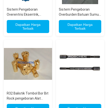
Sistem Pengeboran
Sistem Pengeboran
Overentris Eksentrik,
Overburden Batuan Sumur
Peralatan Lubang Bawah
Air Sumur / Bahan Karbida
Pengeboran DTH Hammer
Dapatkan Harga
Dapatkan Harga
Terbaik
Terbaik
R32 Balistik Tombol Bor Bit
Rock pengeboran Alat
Untuk Underground Mining